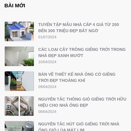
BÀI MỚI
TUYỂN TẬP MẪU NHÀ CẤP 4 GIÁ TỪ 200
ĐẾN 300 TRIỆU ĐẸP BẤT NGỜ
01/07/2024
CÁC LOẠI CÂY TRỒNG GIẾNG TRỜI TRONG
NHÀ ĐẸP XANH MƯỚT
10/04/2024
BẢN VẼ THIẾT KẾ NHÀ ỐNG CÓ GIẾNG
TRỜI ĐẸP THOÁNG KHÍ
09/04/2024
NGUYÊN TẮC THÔNG GIÓ GIẾNG TRỜI HỮU
HIỆU CHO NHÀ ỐNG ĐẸP
08/04/2024
NGUYÊN TẮC HÚT GIÓ GIẾNG TRỜI NHÀ
ỐNG GIÓ LÙA MÁT LỊM