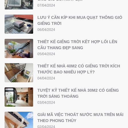
07/04/2024
LƯU Ý CẦN KÍP KHI MUA QUẠT THÔNG GIÓ
GIẾNG TRỜI
06/04/2024
THIẾT KẾ GIẾNG TRỜI KẾT HỢP LỐI LÊN
CẦU THANG ĐẸP SANG
05/04/2024
THIẾT KẾ NHÀ 40M2 CÓ GIẾNG TRỜI KÍCH
THƯỚC BAO NHIÊU HỢP LÝ?
04/04/2024
TUYỆT KỸ THIẾT KẾ NHÀ 30M2 CÓ GIẾNG
TRỜI SÁNG THOÁNG
03/04/2024
GIẢI MÃ VIỆC THOÁT NƯỚC MƯA TRÊN MÁI
THEO PHONG THỦY
02/04/2024