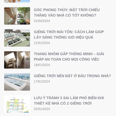
GÓC PHONG THỦY: MẶT TRỜI CHIẾU
THẲNG VÀO NHÀ CÓ TỐT KHÔNG?
01/04/2024
GIẾNG TRỜI MÁI TÔN: CÁCH LÀM GIÚP
LẤY SÁNG THÔNG GIÓ HIỆU QUẢ
21/01/2024
THANG NHÔM GẤP THÔNG MINH – GIẢI
PHÁP AN TOÀN CHO MỌI CÔNG VIỆC
18/01/2024
GIẾNG TRỜI NÊN ĐẶT Ở ĐÂU TRONG NHÀ?
17/01/2024
LƯU Ý TRÁNH 3 SAI LẦM PHỔ BIẾN KHI
THIẾT KẾ NHÀ CÓ 2 GIẾNG TRỜI
02/01/2024