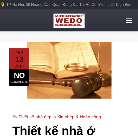
TP. Hà Nội: 36 Hoàng Cầu, Quận Đống Đa; Tp. Hồ Chí Minh: 561 Điện Biên
Phủ, Quận Bình Thạnh.
TH6
12
2013
NO
COMMENTS
By
Thiết kế nhà đẹp
in
Xin phép & Hoàn công
Thiết kế nhà ở