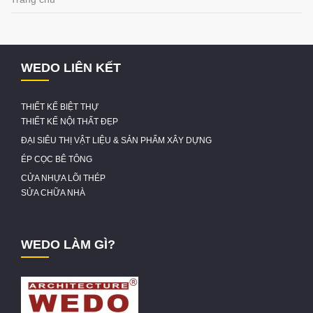
WEDO LIÊN KẾT
THIẾT KẾ BIỆT THỰ
THIẾT KẾ NỘI THẤT ĐẸP
ĐẠI SIÊU THỊ VẬT LIỆU & SẢN PHẨM XÂY DỰNG
ÉP CỌC BÊ TÔNG
CỬA NHỰA LÕI THÉP
SỬA CHỮA NHÀ
WEDO LÀM GÌ?