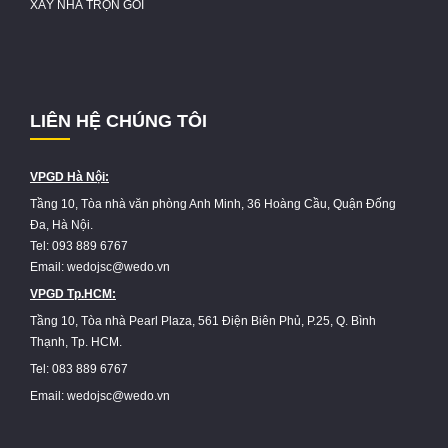
XÂY NHÀ TRỌN GÓI
LIÊN HỆ CHÚNG TÔI
VPGD Hà Nội:
Tầng 10, Tòa nhà văn phòng Anh Minh, 36 Hoàng Cầu, Quận Đống
Đa, Hà Nội.
Tel: 093 889 6767
Email: wedojsc@wedo.vn
VPGD Tp.HCM:
Tầng 10, Tòa nhà Pearl Plaza, 561 Điện Biên Phủ, P.25, Q. Bình
Thạnh, Tp. HCM.
Tel: 083 889 6767
Email: wedojsc@wedo.vn