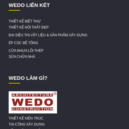
WEDO LIÊN KẾT
THIẾT KẾ BIỆT THỰ
THIẾT KẾ NỘI THẤT ĐẸP
ĐẠI SIÊU THỊ VẬT LIỆU & SẢN PHẨM XÂY DỰNG
ÉP CỌC BÊ TÔNG
CỬA NHỰA LÕI THÉP
SỬA CHỮA NHÀ
WEDO LÀM GÌ?
THIẾT KẾ KIẾN TRÚC
THI CÔNG XÂY DỰNG