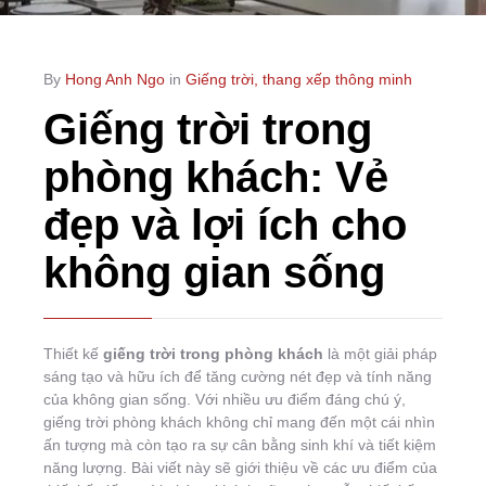
By
Hong Anh Ngo
in
Giếng trời, thang xếp thông minh
Giếng trời trong
phòng khách: Vẻ
đẹp và lợi ích cho
không gian sống
Thiết kế
giếng trời trong phòng khách
là một giải pháp
sáng tạo và hữu ích để tăng cường nét đẹp và tính năng
của không gian sống. Với nhiều ưu điểm đáng chú ý,
giếng trời phòng khách không chỉ mang đến một cái nhìn
ấn tượng mà còn tạo ra sự cân bằng sinh khí và tiết kiệm
năng lượng. Bài viết này sẽ giới thiệu về các ưu điểm của