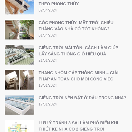
THEO PHONG THỦY
02/04/2024
GÓC PHONG THỦY: MẶT TRỜI CHIẾU
THẲNG VÀO NHÀ CÓ TỐT KHÔNG?
01/04/2024
GIẾNG TRỜI MÁI TÔN: CÁCH LÀM GIÚP
LẤY SÁNG THÔNG GIÓ HIỆU QUẢ
21/01/2024
THANG NHÔM GẤP THÔNG MINH – GIẢI
PHÁP AN TOÀN CHO MỌI CÔNG VIỆC
18/01/2024
GIẾNG TRỜI NÊN ĐẶT Ở ĐÂU TRONG NHÀ?
17/01/2024
LƯU Ý TRÁNH 3 SAI LẦM PHỔ BIẾN KHI
THIẾT KẾ NHÀ CÓ 2 GIẾNG TRỜI