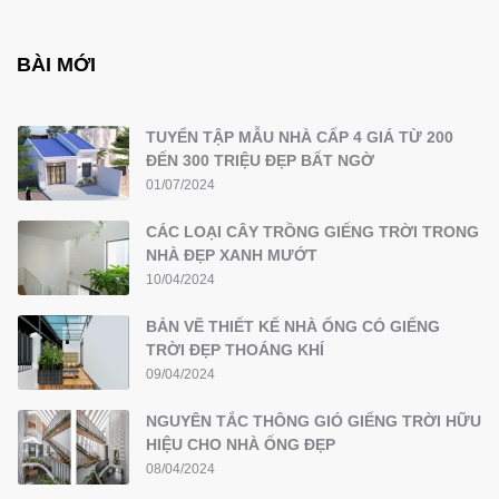
BÀI MỚI
TUYỂN TẬP MẪU NHÀ CẤP 4 GIÁ TỪ 200
ĐẾN 300 TRIỆU ĐẸP BẤT NGỜ
01/07/2024
CÁC LOẠI CÂY TRỒNG GIẾNG TRỜI TRONG
NHÀ ĐẸP XANH MƯỚT
10/04/2024
BẢN VẼ THIẾT KẾ NHÀ ỐNG CÓ GIẾNG
TRỜI ĐẸP THOÁNG KHÍ
09/04/2024
NGUYÊN TẮC THÔNG GIÓ GIẾNG TRỜI HỮU
HIỆU CHO NHÀ ỐNG ĐẸP
08/04/2024