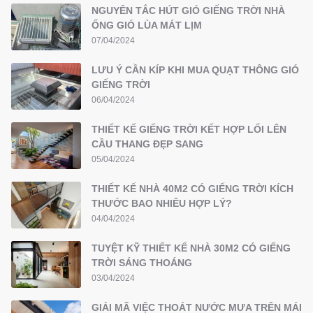
NGUYÊN TẮC HÚT GIÓ GIẾNG TRỜI NHÀ
ỐNG GIÓ LÙA MÁT LỊM
07/04/2024
LƯU Ý CẦN KÍP KHI MUA QUẠT THÔNG GIÓ
GIẾNG TRỜI
06/04/2024
THIẾT KẾ GIẾNG TRỜI KẾT HỢP LỐI LÊN
CẦU THANG ĐẸP SANG
05/04/2024
THIẾT KẾ NHÀ 40M2 CÓ GIẾNG TRỜI KÍCH
THƯỚC BAO NHIÊU HỢP LÝ?
04/04/2024
TUYỆT KỸ THIẾT KẾ NHÀ 30M2 CÓ GIẾNG
TRỜI SÁNG THOÁNG
03/04/2024
GIẢI MÃ VIỆC THOÁT NƯỚC MƯA TRÊN MÁI