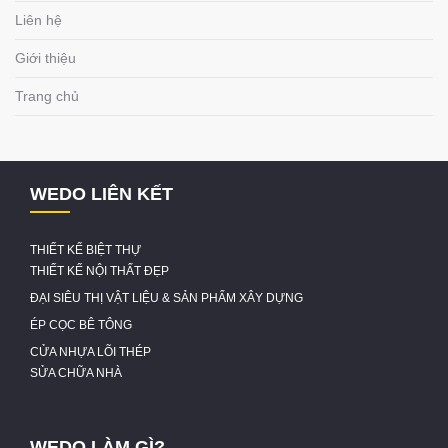
Liên hệ
Giới thiệu
Trang chủ
WEDO LIÊN KẾT
THIẾT KẾ BIỆT THỰ
THIẾT KẾ NỘI THẤT ĐẸP
ĐẠI SIÊU THỊ VẬT LIỆU & SẢN PHẨM XÂY DỰNG
ÉP CỌC BÊ TÔNG
CỬA NHỰA LÕI THÉP
SỬA CHỮA NHÀ
WEDO LÀM GÌ?