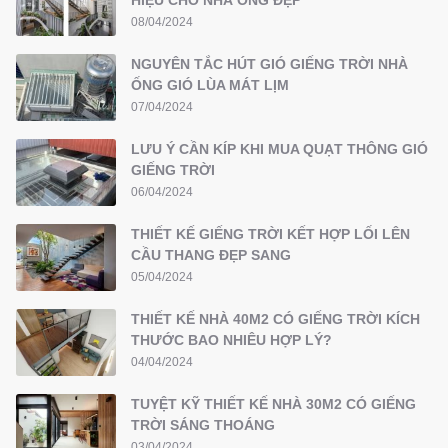
HIỆU CHO NHÀ ỐNG ĐẸP
08/04/2024
NGUYÊN TẮC HÚT GIÓ GIẾNG TRỜI NHÀ
ỐNG GIÓ LÙA MÁT LỊM
07/04/2024
LƯU Ý CẦN KÍP KHI MUA QUẠT THÔNG GIÓ
GIẾNG TRỜI
06/04/2024
THIẾT KẾ GIẾNG TRỜI KẾT HỢP LỐI LÊN
CẦU THANG ĐẸP SANG
05/04/2024
THIẾT KẾ NHÀ 40M2 CÓ GIẾNG TRỜI KÍCH
THƯỚC BAO NHIÊU HỢP LÝ?
04/04/2024
TUYỆT KỸ THIẾT KẾ NHÀ 30M2 CÓ GIẾNG
TRỜI SÁNG THOÁNG
03/04/2024