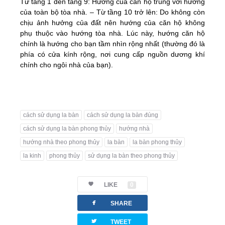
Từ tầng 1 đến tầng 9: Hướng của căn hộ trùng với hướng
của toàn bộ tòa nhà. – Từ tầng 10 trở lên: Do không còn
chịu ảnh hưởng của đất nên hướng của căn hộ không
phụ thuộc vào hướng tòa nhà. Lúc này, hướng căn hộ
chính là hướng cho bạn tầm nhìn rộng nhất (thường đó là
phía có cửa kính rộng, nơi cung cấp nguồn dương khí
chính cho ngôi nhà của bạn).
cách sử dụng la bàn
cách sử dụng la bàn đúng
cách sử dụng la bàn phong thủy
hướng nhà
hướng nhà theo phong thủy
la bàn
la bàn phong thủy
la kinh
phong thủy
sử dụng la bàn theo phong thủy
LIKE
0
facebook
SHARE
twitterbird
TWEET