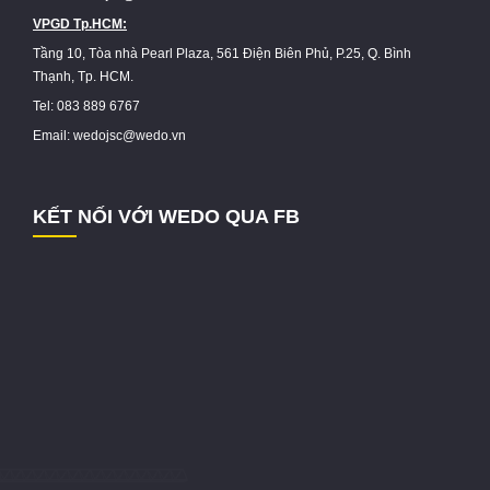
VPGD Tp.HCM:
Tầng 10, Tòa nhà Pearl Plaza, 561 Điện Biên Phủ, P.25, Q. Bình
Thạnh, Tp. HCM.
Tel: 083 889 6767
Email: wedojsc@wedo.vn
KẾT NỐI VỚI WEDO QUA FB