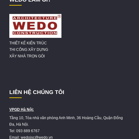
THIẾT KẾ KIẾN TRÚC
THI CÔNG XÂY DỰNG
XÂY NHÀ TRỌN GÓI
LIÊN HỆ CHÚNG TÔI
VPGD Hà Nội:
Tầng 10, Tòa nhà văn phòng Anh Minh, 36 Hoàng Cầu, Quận Đống
Đa, Hà Nội.
Tel: 093 889 6767
Email: wedojsc@wedo.vn