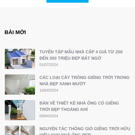
BÀI MỚI
TUYỂN TẬP MẪU NHÀ CẤP 4 GIÁ TỪ 200
ĐẾN 300 TRIỆU ĐẸP BẤT NGỜ
01/07/2024
CÁC LOẠI CÂY TRỒNG GIẾNG TRỜI TRONG
NHÀ ĐẸP XANH MƯỚT
10/04/2024
BẢN VẼ THIẾT KẾ NHÀ ỐNG CÓ GIẾNG
TRỜI ĐẸP THOÁNG KHÍ
09/04/2024
NGUYÊN TẮC THÔNG GIÓ GIẾNG TRỜI HỮU