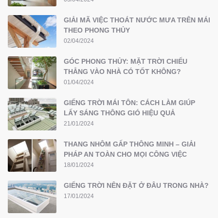
GIẢI MÃ VIỆC THOÁT NƯỚC MƯA TRÊN MÁI
THEO PHONG THỦY
02/04/2024
GÓC PHONG THỦY: MẶT TRỜI CHIẾU
THẲNG VÀO NHÀ CÓ TỐT KHÔNG?
01/04/2024
GIẾNG TRỜI MÁI TÔN: CÁCH LÀM GIÚP
LẤY SÁNG THÔNG GIÓ HIỆU QUẢ
21/01/2024
THANG NHÔM GẤP THÔNG MINH – GIẢI
PHÁP AN TOÀN CHO MỌI CÔNG VIỆC
18/01/2024
GIẾNG TRỜI NÊN ĐẶT Ở ĐÂU TRONG NHÀ?
17/01/2024