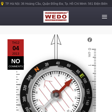
TP. Hà Nội: 36 Hoàng Cầu, Quận Đống Đa; Tp. Hồ Chí Minh: 561 Điện Biên
Phủ, Quận Bình Thạnh.
TH12
04
2013
NO
COMMENTS