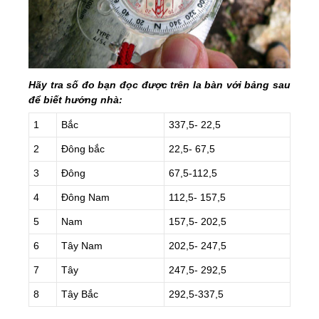
Hãy tra số đo bạn đọc được trên la bàn với bảng sau
để biết hướng nhà:
1
Bắc
337,5- 22,5
2
Đông bắc
22,5- 67,5
3
Đông
67,5-112,5
4
Đông Nam
112,5- 157,5
5
Nam
157,5- 202,5
6
Tây Nam
202,5- 247,5
7
Tây
247,5- 292,5
8
Tây Bắc
292,5-337,5