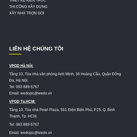
THIẾT KẾ KIẾN TRÚC
THI CÔNG XÂY DỰNG
XÂY NHÀ TRỌN GÓI
LIÊN HỆ CHÚNG TÔI
VPGD Hà Nội:
Tầng 10, Tòa nhà văn phòng Anh Minh, 36 Hoàng Cầu, Quận Đống
Đa, Hà Nội.
Tel: 093 889 6767
Email: wedojsc@wedo.vn
VPGD Tp.HCM:
Tầng 10, Tòa nhà Pearl Plaza, 561 Điện Biên Phủ, P.25, Q. Bình
Thạnh, Tp. HCM.
Tel: 083 889 6767
Email: wedojsc@wedo.vn