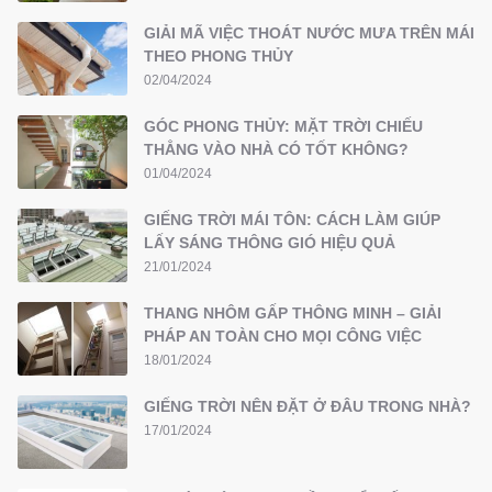
GIẢI MÃ VIỆC THOÁT NƯỚC MƯA TRÊN MÁI
THEO PHONG THỦY
02/04/2024
GÓC PHONG THỦY: MẶT TRỜI CHIẾU
THẲNG VÀO NHÀ CÓ TỐT KHÔNG?
01/04/2024
GIẾNG TRỜI MÁI TÔN: CÁCH LÀM GIÚP
LẤY SÁNG THÔNG GIÓ HIỆU QUẢ
21/01/2024
THANG NHÔM GẤP THÔNG MINH – GIẢI
PHÁP AN TOÀN CHO MỌI CÔNG VIỆC
18/01/2024
GIẾNG TRỜI NÊN ĐẶT Ở ĐÂU TRONG NHÀ?
17/01/2024