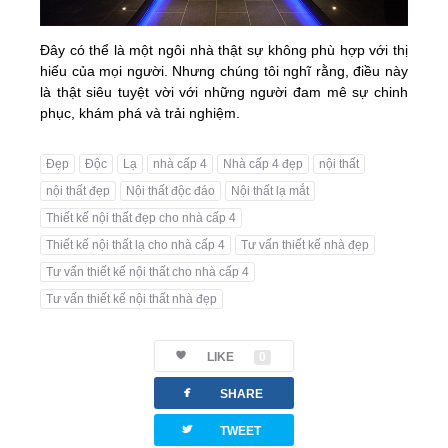
Đây có thể là một ngôi nhà thật sự không phù hợp với thị
hiếu của mọi người. Nhưng chúng tôi nghĩ rằng, điều này
là thật siêu tuyệt vời với những người đam mê sự chinh
phục, khám phá và trải nghiệm.
Đẹp
Độc
Lạ
nhà cấp 4
Nhà cấp 4 đẹp
nội thất
nội thất đẹp
Nội thất độc đáo
Nội thất lạ mắt
Thiết kế nội thất đẹp cho nhà cấp 4
Thiết kế nội thất lạ cho nhà cấp 4
Tư vấn thiết kế nhà đẹp
Tư vấn thiết kế nội thất cho nhà cấp 4
Tư vấn thiết kế nội thất nhà đẹp
LIKE
0
facebook
SHARE
twitterbird
TWEET