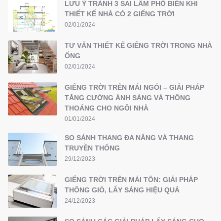
LƯU Ý TRÁNH 3 SAI LẦM PHỔ BIẾN KHI
THIẾT KẾ NHÀ CÓ 2 GIẾNG TRỜI
02/01/2024
TƯ VẤN THIẾT KẾ GIẾNG TRỜI TRONG NHÀ
ỐNG
02/01/2024
GIẾNG TRỜI TRÊN MÁI NGÓI – GIẢI PHÁP
TĂNG CƯỜNG ÁNH SÁNG VÀ THÔNG
THOÁNG CHO NGÔI NHÀ
01/01/2024
SO SÁNH THANG ĐA NĂNG VÀ THANG
TRUYỀN THỐNG
29/12/2023
GIẾNG TRỜI TRÊN MÁI TÔN: GIẢI PHÁP
THÔNG GIÓ, LẤY SÁNG HIỆU QUẢ
24/12/2023