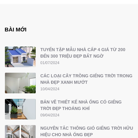
BÀI MỚI
TUYỂN TẬP MẪU NHÀ CẤP 4 GIÁ TỪ 200
ĐẾN 300 TRIỆU ĐẸP BẤT NGỜ
01/07/2024
CÁC LOẠI CÂY TRỒNG GIẾNG TRỜI TRONG
NHÀ ĐẸP XANH MƯỚT
10/04/2024
BẢN VẼ THIẾT KẾ NHÀ ỐNG CÓ GIẾNG
TRỜI ĐẸP THOÁNG KHÍ
09/04/2024
NGUYÊN TẮC THÔNG GIÓ GIẾNG TRỜI HỮU
HIỆU CHO NHÀ ỐNG ĐẸP