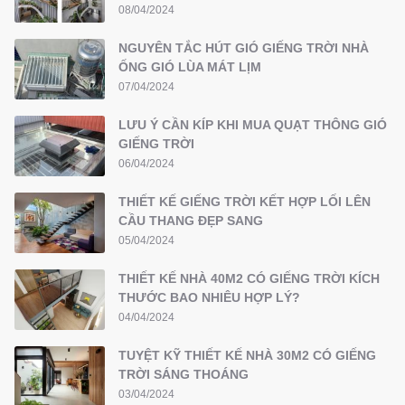
08/04/2024
NGUYÊN TẮC HÚT GIÓ GIẾNG TRỜI NHÀ
ỐNG GIÓ LÙA MÁT LỊM
07/04/2024
LƯU Ý CẦN KÍP KHI MUA QUẠT THÔNG GIÓ
GIẾNG TRỜI
06/04/2024
THIẾT KẾ GIẾNG TRỜI KẾT HỢP LỐI LÊN
CẦU THANG ĐẸP SANG
05/04/2024
THIẾT KẾ NHÀ 40M2 CÓ GIẾNG TRỜI KÍCH
THƯỚC BAO NHIÊU HỢP LÝ?
04/04/2024
TUYỆT KỸ THIẾT KẾ NHÀ 30M2 CÓ GIẾNG
TRỜI SÁNG THOÁNG
03/04/2024