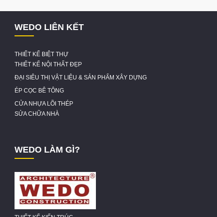
WEDO LIÊN KẾT
THIẾT KẾ BIỆT THỰ
THIẾT KẾ NỘI THẤT ĐẸP
ĐẠI SIÊU THỊ VẬT LIỆU & SẢN PHẨM XÂY DỰNG
ÉP CỌC BÊ TÔNG
CỬA NHỰA LÕI THÉP
SỬA CHỮA NHÀ
WEDO LÀM GÌ?