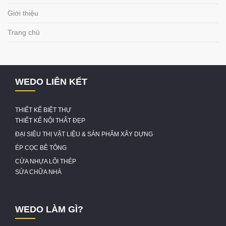
Giới thiệu
Trang chủ
WEDO LIÊN KẾT
THIẾT KẾ BIỆT THỰ
THIẾT KẾ NỘI THẤT ĐẸP
ĐẠI SIÊU THỊ VẬT LIỆU & SẢN PHẨM XÂY DỰNG
ÉP CỌC BÊ TÔNG
CỬA NHỰA LÕI THÉP
SỬA CHỮA NHÀ
WEDO LÀM GÌ?