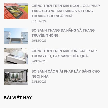
GIẾNG TRỜI TRÊN MÁI NGÓI – GIẢI PHÁP
TĂNG CƯỜNG ÁNH SÁNG VÀ THÔNG
THOÁNG CHO NGÔI NHÀ
01/01/2024
SO SÁNH THANG ĐA NĂNG VÀ THANG
TRUYỀN THỐNG
29/12/2023
GIẾNG TRỜI TRÊN MÁI TÔN: GIẢI PHÁP
THÔNG GIÓ, LẤY SÁNG HIỆU QUẢ
24/12/2023
SO SÁNH CÁC GIẢI PHÁP LẤY SÁNG CHO
NGÔI NHÀ
23/12/2023
BÀI VIẾT HAY