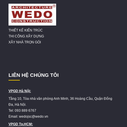
THIẾT KẾ KIẾN TRÚC
THI CÔNG XÂY DỰNG
XÂY NHÀ TRỌN GÓI
LIÊN HỆ CHÚNG TÔI
VPGD Hà Nội:
Tầng 10, Tòa nhà văn phòng Anh Minh, 36 Hoàng Cầu, Quận Đống
Đa, Hà Nội.
Tel: 093 889 6767
Email: wedojsc@wedo.vn
VPGD Tp.HCM: