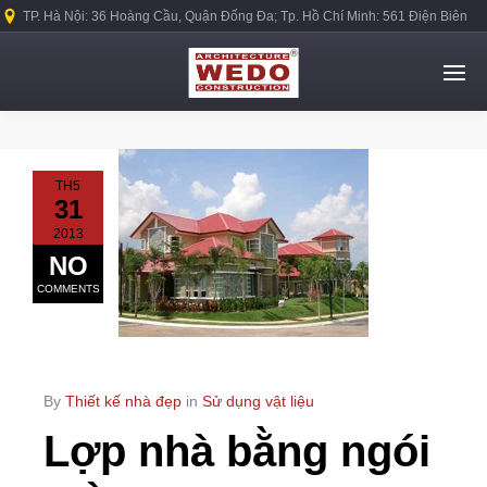
TP. Hà Nội: 36 Hoàng Cầu, Quận Đống Đa; Tp. Hồ Chí Minh: 561 Điện Biên
Phủ, Quận Bình Thạnh.
TH5
31
2013
NO
COMMENTS
By
Thiết kế nhà đẹp
in
Sử dụng vật liệu
Lợp nhà bằng ngói