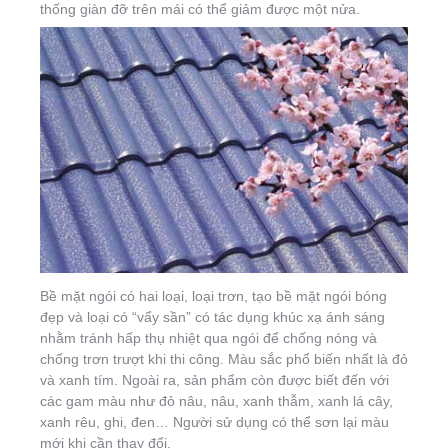
thống giàn đỡ trên mái có thể giảm được một nửa.
Bề mặt ngói có hai loại, loại trơn, tạo bề mặt ngói bóng
đẹp và loại có “vẩy sần” có tác dụng khúc xạ ánh sáng
nhằm tránh hấp thụ nhiệt qua ngói để chống nóng và
chống trơn trượt khi thi công. Màu sắc phổ biến nhất là đỏ
và xanh tím. Ngoài ra, sản phẩm còn được biết đến với
các gam màu như đỏ nâu, nâu, xanh thẫm, xanh lá cây,
xanh rêu, ghi, đen… Người sử dụng có thể sơn lại màu
mới khi cần thay đổi.