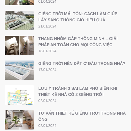
01/04/2024
GIẾNG TRỜI MÁI TÔN: CÁCH LÀM GIÚP
LẤY SÁNG THÔNG GIÓ HIỆU QUẢ
21/01/2024
THANG NHÔM GẤP THÔNG MINH – GIẢI
PHÁP AN TOÀN CHO MỌI CÔNG VIỆC
18/01/2024
GIẾNG TRỜI NÊN ĐẶT Ở ĐÂU TRONG NHÀ?
17/01/2024
LƯU Ý TRÁNH 3 SAI LẦM PHỔ BIẾN KHI
THIẾT KẾ NHÀ CÓ 2 GIẾNG TRỜI
02/01/2024
TƯ VẤN THIẾT KẾ GIẾNG TRỜI TRONG NHÀ
ỐNG
02/01/2024