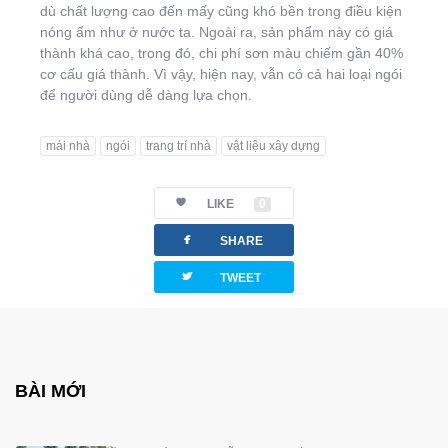
dù chất lượng cao đến mấy cũng khó bền trong điều kiện
nóng ẩm như ở nước ta. Ngoài ra, sản phẩm này có giá
thành khá cao, trong đó, chi phí sơn màu chiếm gần 40%
cơ cấu giá thành. Vì vậy, hiện nay, vẫn có cả hai loại ngói
để người dùng dễ dàng lựa chọn.
mái nhà
ngói
trang trí nhà
vật liệu xây dựng
LIKE
0
facebook
SHARE
twitterbird
TWEET
BÀI MỚI