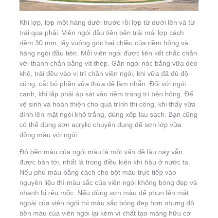
Khi lợp, lợp một hàng dưới trước rồi lợp từ dưới lên và từ
trái qua phải. Viên ngói đầu tiên bên trái mái lợp cách
riềm 30 mm, lấy vuông góc hai chiều của riềm hông và
hàng ngói đầu tiên. Mỗi viên ngói được liên kết chắc chắn
với thanh chắn bằng vít thép. Gắn ngói nóc bằng vữa dẻo
khô, trải đều vào vị trí chân viên ngói, khi vữa đã đủ độ
cứng, cắt bỏ phần vữa thừa để làm nhẵn. Đối với ngói
cạnh, khi lắp phải áp sát vào riềm trang trí bên hông. Để
vệ sinh và hoàn thiện cho quá trình thi công, khi thấy vữa
dính lên mặt ngói khô trắng, dùng xốp lau sạch. Bạn cũng
có thể dùng sơn acrylic chuyên dụng để sơn lớp vữa
đồng màu với ngói.
Độ bền màu của ngói màu là một vấn đề lâu nay vẫn
được bàn tới, nhất là trong điều kiện khí hậu ở nước ta.
Nếu phủ màu bằng cách cho bột màu trực tiếp vào
nguyên liệu thì màu sắc của viên ngói không bóng đẹp và
nhanh bị rêu mốc. Nếu dùng sơn màu để phun lên mặt
ngoài của viên ngói thì màu sắc bóng đẹp hơn nhưng độ
bền màu của viên ngói lại kém vì chất tạo màng hữu cơ