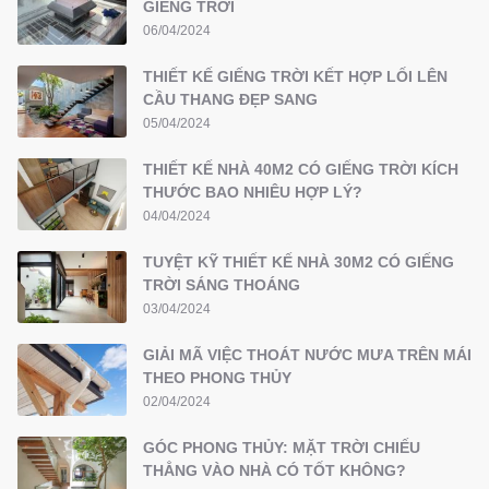
GIẾNG TRỜI
06/04/2024
THIẾT KẾ GIẾNG TRỜI KẾT HỢP LỐI LÊN
CẦU THANG ĐẸP SANG
05/04/2024
THIẾT KẾ NHÀ 40M2 CÓ GIẾNG TRỜI KÍCH
THƯỚC BAO NHIÊU HỢP LÝ?
04/04/2024
TUYỆT KỸ THIẾT KẾ NHÀ 30M2 CÓ GIẾNG
TRỜI SÁNG THOÁNG
03/04/2024
GIẢI MÃ VIỆC THOÁT NƯỚC MƯA TRÊN MÁI
THEO PHONG THỦY
02/04/2024
GÓC PHONG THỦY: MẶT TRỜI CHIẾU
THẲNG VÀO NHÀ CÓ TỐT KHÔNG?