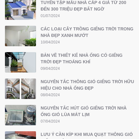
TUYỂN TẬP MẪU NHÀ CẤP 4 GIÁ TỪ 200
ĐẾN 300 TRIỆU ĐẸP BẤT NGỜ
01/07/2024
CÁC LOẠI CÂY TRỒNG GIẾNG TRỜI TRONG
NHÀ ĐẸP XANH MƯỚT
10/04/2024
BẢN VẼ THIẾT KẾ NHÀ ỐNG CÓ GIẾNG
TRỜI ĐẸP THOÁNG KHÍ
09/04/2024
NGUYÊN TẮC THÔNG GIÓ GIẾNG TRỜI HỮU
HIỆU CHO NHÀ ỐNG ĐẸP
08/04/2024
NGUYÊN TẮC HÚT GIÓ GIẾNG TRỜI NHÀ
ỐNG GIÓ LÙA MÁT LỊM
07/04/2024
LƯU Ý CẦN KÍP KHI MUA QUẠT THÔNG GIÓ