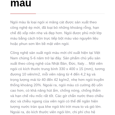
màu
Ngói màu là loại ngói xi măng cát được sản xuất theo
công nghệ ép mới, đã loại bỏ những khoảng rỗng, hạn
chế độ xốp nên nhẹ và đẹp hơn. Ngói được phủ một lớp
màu bằng cách trộn trực tiếp bột màu vào nguyên liệu
hoặc phun sơn lên bề mặt viên ngói.
Công nghệ sản xuất ngói màu mới chỉ xuất hiện tại Việt
Nam chừng 5-6 năm trở lại đây. Sản phẩm chủ yếu sản
xuất theo công nghệ của Nhật Bản, Đức, Italy… Một viên
ngói có kích thước trung bình 330 x 400 x 15 (mm), tương
đương 10 viên/m2, mỗi viên nặng từ 4 đến 4,2 kg và
trọng lượng mái từ 40 đến 42 kg/m2, nhẹ hơn ngói truyền
thống khoảng 20%. Ngoài ra, ngói màu có cường độ uốn
cao hơn, có khả năng hút ẩm, chống nóng, chống thấm
và hạn chế rêu mốc rất tốt. Các gờ chắn nước theo chiều
dọc và chiều ngang của viên ngói có thể để ngăn hiện
tượng nước tràn qua khe ngói khi trời mưa to và gió lớn.
Ngoài ra, do kích thước viên ngói lớn, chi phí cho hệ