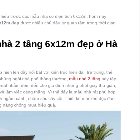
 hiểu trước các mẫu nhà có diện tích 6x12m, hôm nay
6x12m đẹp
được nhiều chủ đầu tư quan tâm trong thời gian
nhà 2 tầng 6x12m đẹp ở Hà
p
hiện lên đầy nổi bật với kiến trúc hiện đại, trẻ trung, thể
i những ngôi nhà phố thông thường,
mẫu nhà 2 tầng
này tập
át nhằm đem đến cho gia đình những phút giây thư giãn,
 và làm việc căng thẳng. Vì thế đây là mẫu nhà rất phù hợp
ích ngắm cảnh, chăm sóc cây cối. Thiết kế mái xéo độc đáo
ng nắng chống mưa hiệu quả.