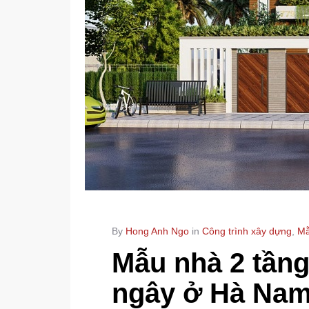
By
Hong Anh Ngo
in
Công trình xây dựng
,
Mẫ
Mẫu nhà 2 tần
ngây ở Hà Na