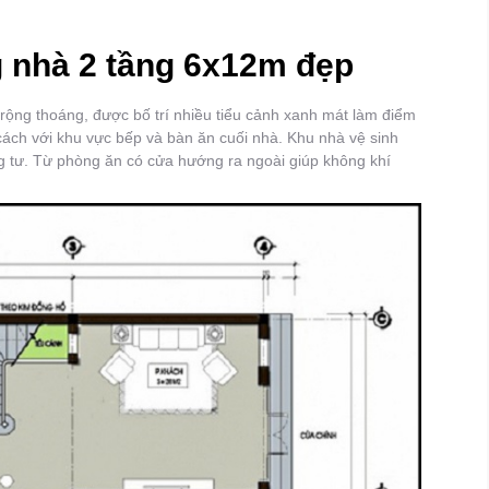
 nhà 2 tầng 6x12m đẹp
rộng thoáng, được bố trí nhiều tiểu cảnh xanh mát làm điểm
cách với khu vực bếp và bàn ăn cuối nhà. Khu nhà vệ sinh
g tư. Từ phòng ăn có cửa hướng ra ngoài giúp không khí