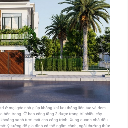
í ở mọi góc nhà giúp không khí lưu thông liên tục và đem
o bên trong. Ở ban công tầng 2 được trang trí nhiều cây
 khoảng xanh tươi mát cho công trình. Xung quanh nhà đều
mở lý tưởng để gia đình có thể ngắm cảnh, ngồi thưởng thức