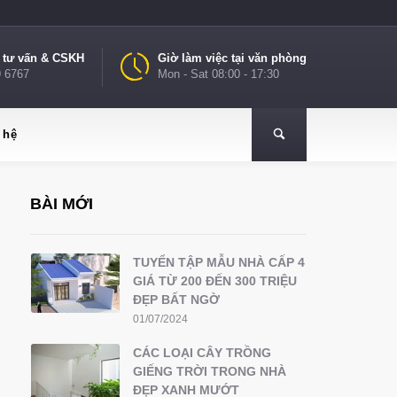
e tư vấn & CSKH
Giờ làm việc tại văn phòng
9 6767
Mon - Sat 08:00 - 17:30
 hệ
BÀI MỚI
TUYỂN TẬP MẪU NHÀ CẤP 4
GIÁ TỪ 200 ĐẾN 300 TRIỆU
ĐẸP BẤT NGỜ
01/07/2024
CÁC LOẠI CÂY TRỒNG
GIẾNG TRỜI TRONG NHÀ
ĐẸP XANH MƯỚT