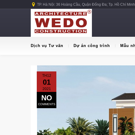
TP. Hà Nội: 36 Hoàng Cầu, Quận Đống Đa; Tp. Hồ Chí Minh
Dịch vụ Tư vấn
Dự án công trình
Mẫu n
TH12
01
2021
NO
COMMENTS