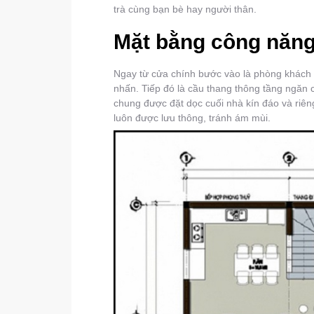
trà cùng bạn bè hay người thân.
Mặt bằng công năng
Ngay từ cửa chính bước vào là phòng khách 
nhấn. Tiếp đó là cầu thang thông tầng ngăn 
chung được đặt dọc cuối nhà kín đáo và riên
luôn được lưu thông, tránh ám mùi.