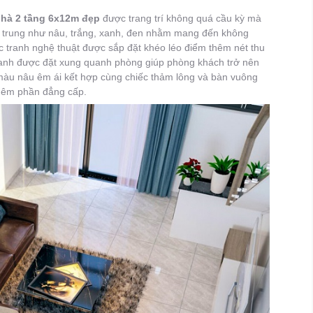
hà 2 tầng 6x12m đẹp
được trang trí không quá cầu kỳ mà
ẻ trung như nâu, trắng, xanh, đen nhằm mang đến không
 tranh nghệ thuật được sắp đặt khéo léo điểm thêm nét thu
xanh được đặt xung quanh phòng giúp phòng khách trở nên
àu nâu êm ái kết hợp cùng chiếc thảm lông và bàn vuông
thêm phần đẳng cấp.