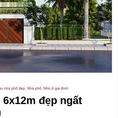
u nhà phố đẹp
,
Nhà phố, Nhà ở gia đình
g 6x12m đẹp ngất
m