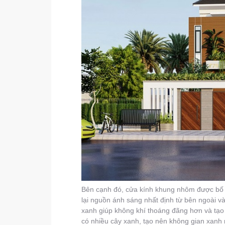
Bên cạnh đó, cửa kính khung nhôm được bố tr
lại nguồn ánh sáng nhất định từ bên ngoài và
xanh giúp không khí thoáng đãng hơn và tạo
có nhiều cây xanh, tạo nên không gian xanh 