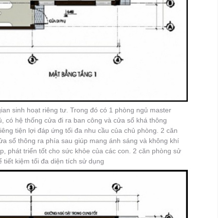
an sinh hoạt riêng tư. Trong đó có 1 phòng ngủ master
ủ, có hệ thống cửa đi ra ban công và cửa sổ khá thông
iêng tiện lợi đáp ứng tối đa nhu cầu của chủ phòng. 2 căn
ửa sổ thông ra phía sau giúp mang ánh sáng và không khí
, phát triển tốt cho sức khỏe của các con. 2 căn phòng sử
tiết kiệm tối đa diện tích sử dụng