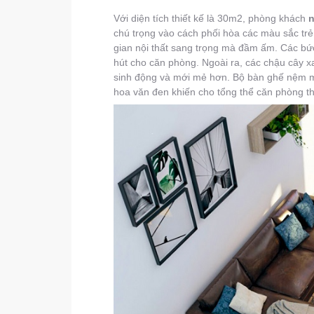
Với diện tích thiết kế là 30m2, phòng khách
n
chú trọng vào cách phối hòa các màu sắc tr
gian nội thất sang trọng mà đầm ấm. Các bức
hút cho căn phòng. Ngoài ra, các chậu cây 
sinh động và mới mẻ hơn. Bộ bàn ghế nệm m
hoa văn đen khiến cho tổng thể căn phòng 