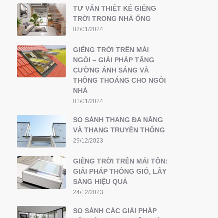
TƯ VẤN THIẾT KẾ GIẾNG
TRỜI TRONG NHÀ ỐNG
02/01/2024
GIẾNG TRỜI TRÊN MÁI
NGÓI – GIẢI PHÁP TĂNG
CƯỜNG ÁNH SÁNG VÀ
THÔNG THOÁNG CHO NGÔI
NHÀ
01/01/2024
SO SÁNH THANG ĐA NĂNG
VÀ THANG TRUYỀN THỐNG
29/12/2023
GIẾNG TRỜI TRÊN MÁI TÔN:
GIẢI PHÁP THÔNG GIÓ, LẤY
SÁNG HIỆU QUẢ
24/12/2023
SO SÁNH CÁC GIẢI PHÁP