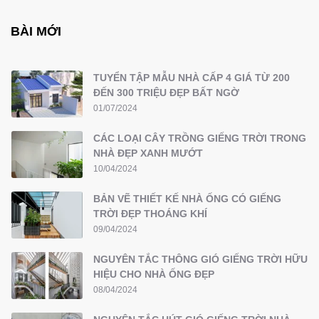
BÀI MỚI
TUYỂN TẬP MẪU NHÀ CẤP 4 GIÁ TỪ 200
ĐẾN 300 TRIỆU ĐẸP BẤT NGỜ
01/07/2024
CÁC LOẠI CÂY TRỒNG GIẾNG TRỜI TRONG
NHÀ ĐẸP XANH MƯỚT
10/04/2024
BẢN VẼ THIẾT KẾ NHÀ ỐNG CÓ GIẾNG
TRỜI ĐẸP THOÁNG KHÍ
09/04/2024
NGUYÊN TẮC THÔNG GIÓ GIẾNG TRỜI HỮU
HIỆU CHO NHÀ ỐNG ĐẸP
08/04/2024