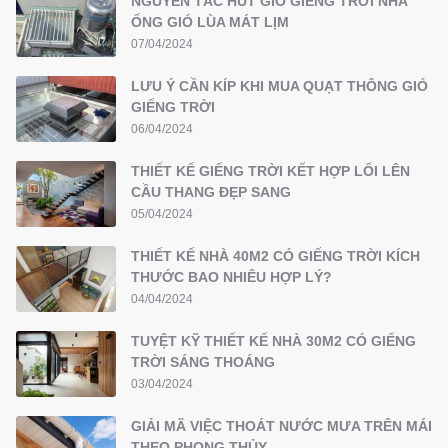
NGUYÊN TẮC HÚT GIÓ GIẾNG TRỜI NHÀ
ỐNG GIÓ LÙA MÁT LỊM
07/04/2024
LƯU Ý CẦN KÍP KHI MUA QUẠT THÔNG GIÓ
GIẾNG TRỜI
06/04/2024
THIẾT KẾ GIẾNG TRỜI KẾT HỢP LỐI LÊN
CẦU THANG ĐẸP SANG
05/04/2024
THIẾT KẾ NHÀ 40M2 CÓ GIẾNG TRỜI KÍCH
THƯỚC BAO NHIÊU HỢP LÝ?
04/04/2024
TUYỆT KỸ THIẾT KẾ NHÀ 30M2 CÓ GIẾNG
TRỜI SÁNG THOÁNG
03/04/2024
GIẢI MÃ VIỆC THOÁT NƯỚC MƯA TRÊN MÁI
THEO PHONG THỦY