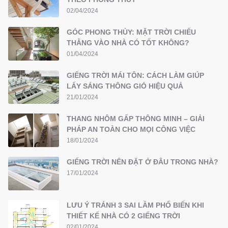
02/04/2024
GÓC PHONG THỦY: MẶT TRỜI CHIẾU
THẲNG VÀO NHÀ CÓ TỐT KHÔNG?
01/04/2024
GIẾNG TRỜI MÁI TÔN: CÁCH LÀM GIÚP
LẤY SÁNG THÔNG GIÓ HIỆU QUẢ
21/01/2024
THANG NHÔM GẤP THÔNG MINH – GIẢI
PHÁP AN TOÀN CHO MỌI CÔNG VIỆC
18/01/2024
GIẾNG TRỜI NÊN ĐẶT Ở ĐÂU TRONG NHÀ?
17/01/2024
LƯU Ý TRÁNH 3 SAI LẦM PHỔ BIẾN KHI
THIẾT KẾ NHÀ CÓ 2 GIẾNG TRỜI
02/01/2024