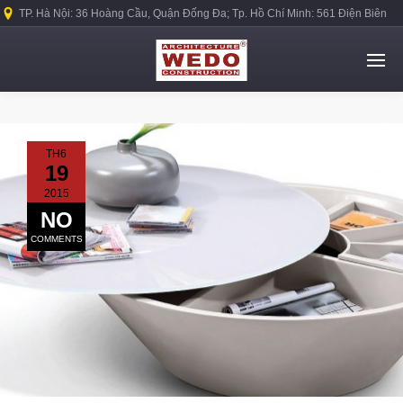
TP. Hà Nội: 36 Hoàng Cầu, Quận Đống Đa; Tp. Hồ Chí Minh: 561 Điện Biên
Phủ, Quận Bình Thạnh.
TH6
19
2015
NO
COMMENTS