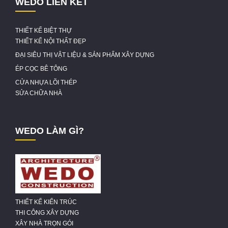
WEDO LIÊN KẾT
THIẾT KẾ BIỆT THỰ
THIẾT KẾ NỘI THẤT ĐẸP
ĐẠI SIÊU THỊ VẬT LIỆU & SẢN PHẨM XÂY DỰNG
ÉP CỌC BÊ TÔNG
CỬA NHỰA LÕI THÉP
SỬA CHỮA NHÀ
WEDO LÀM GÌ?
THIẾT KẾ KIẾN TRÚC
THI CÔNG XÂY DỰNG
XÂY NHÀ TRỌN GÓI