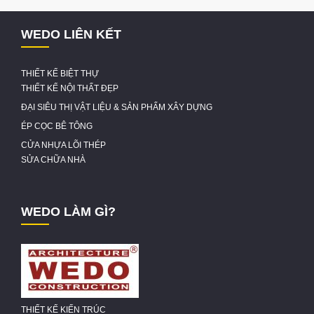
WEDO LIÊN KẾT
THIẾT KẾ BIỆT THỰ
THIẾT KẾ NỘI THẤT ĐẸP
ĐẠI SIÊU THỊ VẬT LIỆU & SẢN PHẨM XÂY DỰNG
ÉP CỌC BÊ TÔNG
CỬA NHỰA LÕI THÉP
SỬA CHỮA NHÀ
WEDO LÀM GÌ?
THIẾT KẾ KIẾN TRÚC