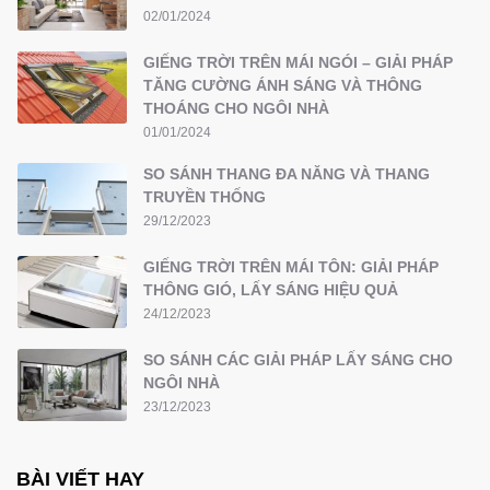
02/01/2024
GIẾNG TRỜI TRÊN MÁI NGÓI – GIẢI PHÁP
TĂNG CƯỜNG ÁNH SÁNG VÀ THÔNG
THOÁNG CHO NGÔI NHÀ
01/01/2024
SO SÁNH THANG ĐA NĂNG VÀ THANG
TRUYỀN THỐNG
29/12/2023
GIẾNG TRỜI TRÊN MÁI TÔN: GIẢI PHÁP
THÔNG GIÓ, LẤY SÁNG HIỆU QUẢ
24/12/2023
SO SÁNH CÁC GIẢI PHÁP LẤY SÁNG CHO
NGÔI NHÀ
23/12/2023
BÀI VIẾT HAY