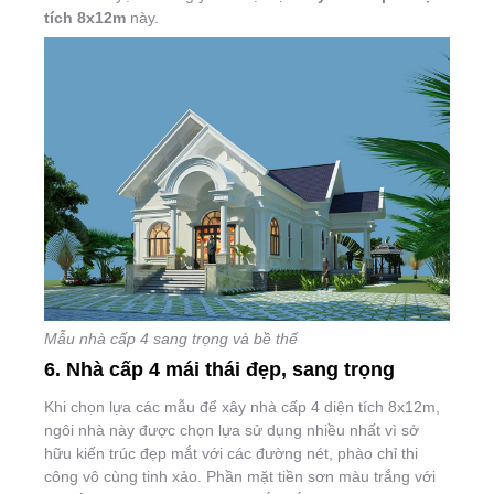
tích 8x12m
này.
Mẫu nhà cấp 4 sang trọng và bề thế
6. Nhà cấp 4 mái thái đẹp, sang trọng
Khi chọn lựa các mẫu để xây nhà cấp 4 diện tích 8x12m,
ngôi nhà này được chọn lựa sử dụng nhiều nhất vì sở
hữu kiến trúc đẹp mắt với các đường nét, phào chỉ thi
công vô cùng tinh xảo. Phần mặt tiền sơn màu trắng với