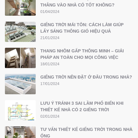
THẲNG VÀO NHÀ CÓ TỐT KHÔNG?
01/04/2024
GIẾNG TRỜI MÁI TÔN: CÁCH LÀM GIÚP
LẤY SÁNG THÔNG GIÓ HIỆU QUẢ
21/01/2024
THANG NHÔM GẤP THÔNG MINH – GIẢI
PHÁP AN TOÀN CHO MỌI CÔNG VIỆC
18/01/2024
GIẾNG TRỜI NÊN ĐẶT Ở ĐÂU TRONG NHÀ?
17/01/2024
LƯU Ý TRÁNH 3 SAI LẦM PHỔ BIẾN KHI
THIẾT KẾ NHÀ CÓ 2 GIẾNG TRỜI
02/01/2024
TƯ VẤN THIẾT KẾ GIẾNG TRỜI TRONG NHÀ
ỐNG