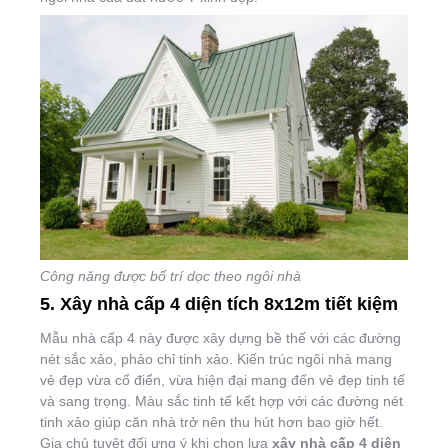
Công năng được bố trí dọc theo ngôi nhà
5. Xây nhà cấp 4 diện tích 8x12m tiết kiệm
Mẫu nhà cấp 4 này được xây dựng bề thế với các đường
nét sắc xảo, phảo chỉ tinh xảo. Kiến trúc ngôi nhà mang
vẻ đẹp vừa cổ điển, vừa hiện đại mang đến vẻ đẹp tinh tế
và sang trọng. Màu sắc tinh tế kết hợp với các đường nét
tinh xảo giúp căn nhà trở nên thu hút hơn bao giờ hết.
Gia chủ tuyệt đối ưng ý khi chọn lựa
xây nhà cấp 4 diện