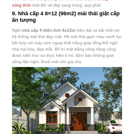
nông thôn
toát lên vẻ đẹp sang trọng, quý phái
9. Nhà cấp 4 8×12 (96m2) mái thái giật cấp
ấn tượng
Ngôi
nhà cấp 4 diện tích 8x12m
hiện đại và bắt mắt với
hệ thống mái thái đẹp mắt. Hệ mái thái gam màu xanh lục
kết hợp với màu sơn ngoại thất trắng giúp tổng thể ngôi
nhà hài hòa, đẹp mắt. Bố trí mặt bằng công năng cũng
được kiến trúc sư thực hiện tỉ mỉ, đảm bảo không gian
sống tiện nghi, thoải mái cho gia chủ.