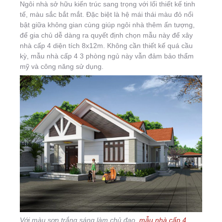
Ngôi nhà sở hữu kiến trúc sang trọng với lối thiết kế tinh
tế, màu sắc bắt mắt. Đặc biệt là hệ mái thái màu đỏ nổi
bật giữa không gian cùng giúp ngôi nhà thêm ấn tượng,
để gia chủ dễ dàng ra quyết định chọn mẫu này để xây
nhà cấp 4 diện tích 8x12m. Không cần thiết kế quá cầu
kỳ, mẫu nhà cấp 4 3 phòng ngủ này vẫn đảm bảo thẩm
mỹ và công năng sử dụng.
Với màu sơn trắng sáng làm chủ đạo,
mẫu nhà cấp 4