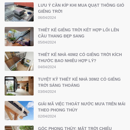
LƯU Ý CẦN KÍP KHI MUA QUẠT THÔNG GIÓ
GIẾNG TRỜI
06/04/2024
THIẾT KẾ GIẾNG TRỜI KẾT HỢP LỐI LÊN
CẦU THANG ĐẸP SANG
05/04/2024
THIẾT KẾ NHÀ 40M2 CÓ GIẾNG TRỜI KÍCH
THƯỚC BAO NHIÊU HỢP LÝ?
04/04/2024
TUYỆT KỸ THIẾT KẾ NHÀ 30M2 CÓ GIẾNG
TRỜI SÁNG THOÁNG
03/04/2024
GIẢI MÃ VIỆC THOÁT NƯỚC MƯA TRÊN MÁI
THEO PHONG THỦY
02/04/2024
GÓC PHONG THỦY: MẶT TRỜI CHIẾU