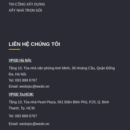
THI CÔNG XÂY DỰNG
XÂY NHÀ TRỌN GÓI
LIÊN HỆ CHÚNG TÔI
VPGD Hà Nội:
Tầng 10, Tòa nhà văn phòng Anh Minh, 36 Hoàng Cầu, Quận Đống
Đa, Hà Nội.
Tel: 093 889 6767
Email: wedojsc@wedo.vn
VPGD Tp.HCM:
Tầng 10, Tòa nhà Pearl Plaza, 561 Điện Biên Phủ, P.25, Q. Bình
Thạnh, Tp. HCM.
Tel: 083 889 6767
Email: wedojsc@wedo.vn