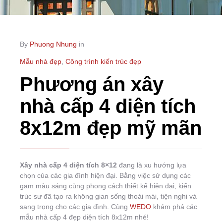
By
Phuong Nhung
in
Mẫu nhà đẹp
,
Công trình kiến trúc đẹp
Phương án xây
nhà cấp 4 diện tích
8x12m đẹp mỹ mãn
Xây nhà cấp 4 diện tích 8×12
đang là xu hướng lựa
chọn của các gia đình hiện đại. Bằng việc sử dụng các
gam màu sáng cùng phong cách thiết kế hiện đại, kiến
trúc sư đã tạo ra không gian sống thoải mái, tiện nghi và
sang trọng cho các gia đình. Cùng
WEDO
khám phá các
mẫu nhà cấp 4 đẹp diện tích 8x12m nhé!