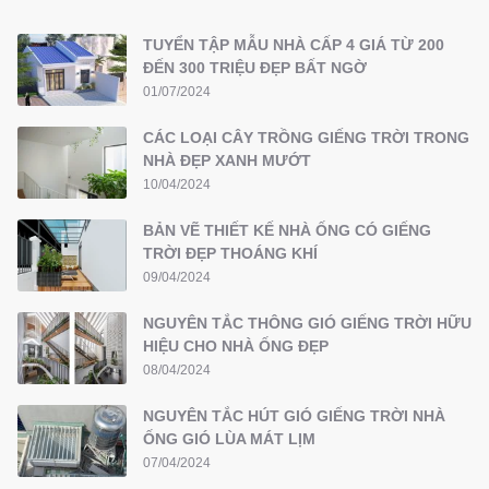
TUYỂN TẬP MẪU NHÀ CẤP 4 GIÁ TỪ 200
ĐẾN 300 TRIỆU ĐẸP BẤT NGỜ
01/07/2024
CÁC LOẠI CÂY TRỒNG GIẾNG TRỜI TRONG
NHÀ ĐẸP XANH MƯỚT
10/04/2024
BẢN VẼ THIẾT KẾ NHÀ ỐNG CÓ GIẾNG
TRỜI ĐẸP THOÁNG KHÍ
09/04/2024
NGUYÊN TẮC THÔNG GIÓ GIẾNG TRỜI HỮU
HIỆU CHO NHÀ ỐNG ĐẸP
08/04/2024
NGUYÊN TẮC HÚT GIÓ GIẾNG TRỜI NHÀ
ỐNG GIÓ LÙA MÁT LỊM
07/04/2024