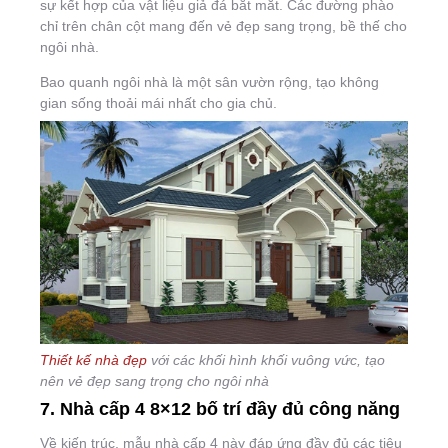
sự kết hợp của vật liệu giả đá bắt mắt. Các đường phào
chỉ trên chân cột mang đến vẻ đẹp sang trọng, bề thế cho
ngôi nhà.
Bao quanh ngôi nhà là một sân vườn rộng, tạo không
gian sống thoải mái nhất cho gia chủ.
Thiết kế nhà đẹp
với các khối hình khối vuông vức, tạo
nên vẻ đẹp sang trọng cho ngôi nhà
7. Nhà cấp 4 8×12 bố trí đầy đủ công năng
Về kiến trúc, mẫu nhà cấp 4 này đáp ứng đầy đủ các tiêu