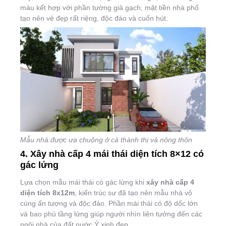
màu kết hợp với phần tường giả gạch, mặt tiền nhà phố
tạo nên vẻ đẹp rất riệng, độc đáo và cuốn hút.
Mẫu nhà được ưa chuộng ở cả thành thị và nông thôn
4. Xây nhà cấp 4 mái thái diện tích 8×12 có
gác lửng
Lựa chọn mẫu mái thái có gác lửng khi
xây nhà cấp 4
diện tích 8x12m
, kiến trúc sư đã tạo nên mẫu nhà vô
cùng ấn tượng và độc đáo. Phần mái thái có độ dốc lớn
và bao phủ tầng lửng giúp người nhìn liên tưởng đến các
ngôi nhà của đất nước Ý xinh đẹp.