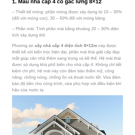
1. Mẫu nhà cấp 4 có gác lửng 8×12
– Thiết kế móng: phần móng được xây dựng từ 10 – 30%
(đối với móng cọc), 30 – 50% đối với móng băng.
– Phần mái: Tính phần mái bằng khoảng 20 – 30% diện
tích xây dựng thô
Phương án
xây nhà cấp 4 diện tích 8×12m
này được
thiết kế với kiến trúc hiện đại, phần mái thái giật cấp đẹp
mắt giúp căn nhà thêm sang trọng và bề thế. Hệ mái thái
được sử dụng khá phổ biến cho nhà cấp 4. Không chỉ tiết
kiệm chi phí, hệ mái này còn đảm bảo thẩm mỹ, công
năng, chống nóng, chống ồn và thoát nước tốt. Vừa đảm
bảo độ bền cho công trình, vừa phù hợp với điều kiện khí
hậu của nước ta.