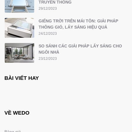
TRUYỀN THỐNG
29/12/2023
GIẾNG TRỜI TRÊN MÁI TÔN: GIẢI PHÁP
THÔNG GIÓ, LẤY SÁNG HIỆU QUẢ
24/12/2023
SO SÁNH CÁC GIẢI PHÁP LẤY SÁNG CHO
NGÔI NHÀ
23/12/2023
BÀI VIẾT HAY
VỀ WEDO
Bảng giá