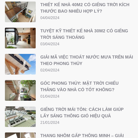
THIẾT KẾ NHÀ 40M2 CÓ GIẾNG TRỜI KÍCH
THƯỚC BAO NHIÊU HỢP LÝ?
04/04/2024
TUYỆT KỸ THIẾT KẾ NHÀ 30M2 CÓ GIẾNG
TRỜI SÁNG THOÁNG
03/04/2024
GIẢI MÃ VIỆC THOÁT NƯỚC MƯA TRÊN MÁI
THEO PHONG THỦY
02/04/2024
GÓC PHONG THỦY: MẶT TRỜI CHIẾU
THẲNG VÀO NHÀ CÓ TỐT KHÔNG?
01/04/2024
GIẾNG TRỜI MÁI TÔN: CÁCH LÀM GIÚP
LẤY SÁNG THÔNG GIÓ HIỆU QUẢ
21/01/2024
THANG NHÔM GẤP THÔNG MINH – GIẢI