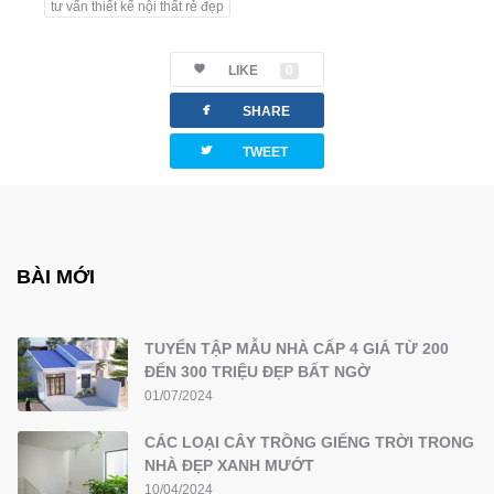
tư vấn thiết kế nội thất rẻ đẹp
LIKE
0
facebook
SHARE
twitterbird
TWEET
BÀI MỚI
TUYỂN TẬP MẪU NHÀ CẤP 4 GIÁ TỪ 200
ĐẾN 300 TRIỆU ĐẸP BẤT NGỜ
01/07/2024
CÁC LOẠI CÂY TRỒNG GIẾNG TRỜI TRONG
NHÀ ĐẸP XANH MƯỚT
10/04/2024