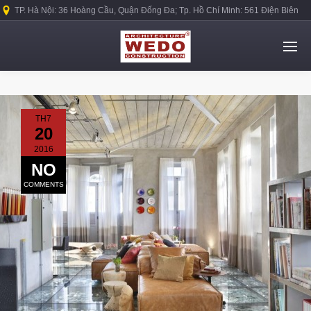
TP. Hà Nội: 36 Hoàng Cầu, Quận Đống Đa; Tp. Hồ Chí Minh: 561 Điện Biên
Phủ, Quận Bình Thạnh.
TH7
20
2016
NO
COMMENTS