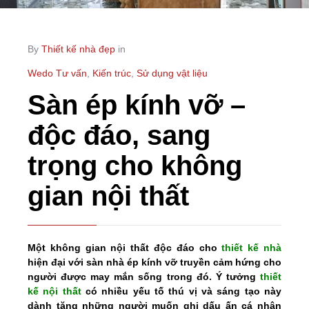
By
Thiết kế nhà đẹp
in
Wedo Tư vấn
,
Kiến trúc
,
Sử dụng vật liệu
Sàn ép kính vỡ –
độc đáo, sang
trọng cho không
gian nội thất
Một không gian nội thất độc đáo cho
thiết kế nhà
hiện đại với sàn nhà ép kính vỡ truyền cảm hứng cho
người được may mắn sống trong đó. Ý tưởng
thiết
kế nội thất
có nhiều yếu tố thú vị và sáng tạo này
dành tặng những người muốn ghi dấu ấn cá nhân