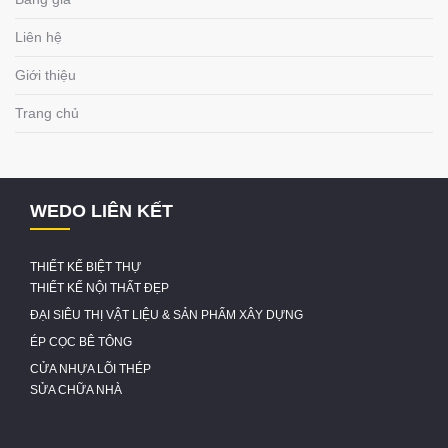
Liên hệ
Giới thiệu
Trang chủ
WEDO LIÊN KẾT
THIẾT KẾ BIỆT THỰ
THIẾT KẾ NỘI THẤT ĐẸP
ĐẠI SIÊU THỊ VẬT LIỆU & SẢN PHẨM XÂY DỰNG
ÉP CỌC BÊ TÔNG
CỬA NHỰA LÕI THÉP
SỬA CHỮA NHÀ