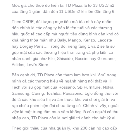
Mức giá cho thuê dự kiến tại TD Plaza là từ 33 USD/m2
của tầng 1 giảm dần đến 11 USD/m2 khi lên đến tầng 6.
Theo CBRE, đối tượng mục tiêu mà tòa nhà này nhắm
đến chính là các công ty bán lẻ tên tuổi và các thương
hiệu quốc tế cao cấp mà người tiêu dùng bình dân khó có
khả năng thỏa mãn như Bally, Mango, Kenzo, Lacoste
hay Dorgay Paris… Trong đó, riêng tầng 1 và 2 sẽ là sự
góp mặt của các thương hiệu thời trang và phụ kiện cá
nhân danh giá như Elle, Shiseido, Bossini hay Giordano,
Adidas, Levi’s Store…
Bên cạnh đó, TD Plaza còn tham lam hơn khi “ôm” trong
mình cả các thương hiệu về ngành hàng nội thất và Hi
Tech với sự góp mặt của Rossano, SB Furniture, Nokia,
Samsung, Caring, Toshiba, Panasonic, Eglo đồng thời với
đó là các khu siêu thị và ẩm thực, khu vui chơi giải trí và
rạp chiếu phim hiện đại chưa từng có. Chính vì vậy, ngoài
việc là một trung tâm mua sắm khổng lồ của người có thu
nhập cao, TD Plaza còn là nơi giải trí dành cho bất kỳ ai.
Theo giới thiệu của nhà quản lý, khu 200 căn hộ cao cấp