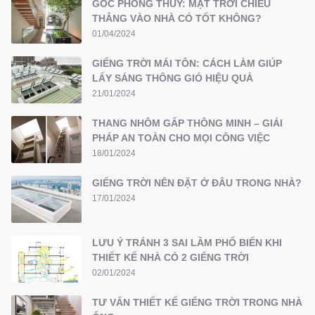
GÓC PHONG THỦY: MẶT TRỜI CHIẾU
THẲNG VÀO NHÀ CÓ TỐT KHÔNG?
01/04/2024
GIẾNG TRỜI MÁI TÔN: CÁCH LÀM GIÚP
LẤY SÁNG THÔNG GIÓ HIỆU QUẢ
21/01/2024
THANG NHÔM GẤP THÔNG MINH – GIẢI
PHÁP AN TOÀN CHO MỌI CÔNG VIỆC
18/01/2024
GIẾNG TRỜI NÊN ĐẶT Ở ĐÂU TRONG NHÀ?
17/01/2024
LƯU Ý TRÁNH 3 SAI LẦM PHỔ BIẾN KHI
THIẾT KẾ NHÀ CÓ 2 GIẾNG TRỜI
02/01/2024
TƯ VẤN THIẾT KẾ GIẾNG TRỜI TRONG NHÀ