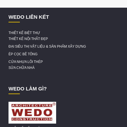
WEDO LIÊN KẾT
THIẾT KẾ BIỆT THỰ
THIẾT KẾ NỘI THẤT ĐẸP
ĐẠI SIÊU THỊ VẬT LIỆU & SẢN PHẨM XÂY DỰNG
ÉP CỌC BÊ TÔNG
CỬA NHỰA LÕI THÉP
SỬA CHỮA NHÀ
WEDO LÀM GÌ?