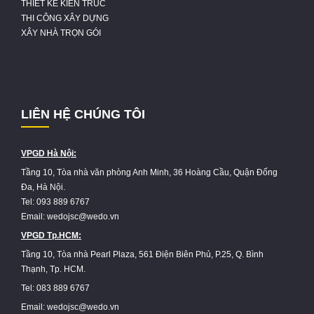
THIẾT KẾ KIẾN TRÚC
THI CÔNG XÂY DỰNG
XÂY NHÀ TRỌN GÓI
LIÊN HỆ CHÚNG TÔI
VPGD Hà Nội:
Tầng 10, Tòa nhà văn phòng Anh Minh, 36 Hoàng Cầu, Quận Đống
Đa, Hà Nội.
Tel: 093 889 6767
Email: wedojsc@wedo.vn
VPGD Tp.HCM:
Tầng 10, Tòa nhà Pearl Plaza, 561 Điện Biên Phủ, P.25, Q. Bình
Thạnh, Tp. HCM.
Tel: 083 889 6767
Email: wedojsc@wedo.vn