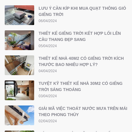
LƯU Ý CẦN KÍP KHI MUA QUẠT THÔNG GIÓ
GIẾNG TRỜI
06/04/2024
THIẾT KẾ GIẾNG TRỜI KẾT HỢP LỐI LÊN
CẦU THANG ĐẸP SANG
05/04/2024
THIẾT KẾ NHÀ 40M2 CÓ GIẾNG TRỜI KÍCH
THƯỚC BAO NHIÊU HỢP LÝ?
04/04/2024
TUYỆT KỸ THIẾT KẾ NHÀ 30M2 CÓ GIẾNG
TRỜI SÁNG THOÁNG
03/04/2024
GIẢI MÃ VIỆC THOÁT NƯỚC MƯA TRÊN MÁI
THEO PHONG THỦY
02/04/2024