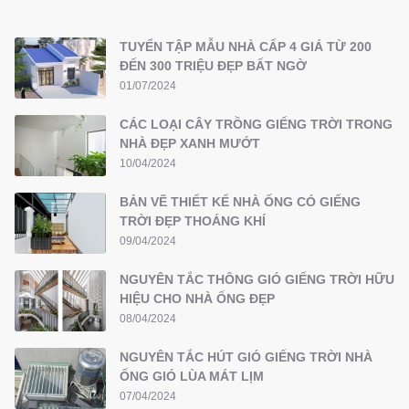
TUYỂN TẬP MẪU NHÀ CẤP 4 GIÁ TỪ 200
ĐẾN 300 TRIỆU ĐẸP BẤT NGỜ
01/07/2024
CÁC LOẠI CÂY TRỒNG GIẾNG TRỜI TRONG
NHÀ ĐẸP XANH MƯỚT
10/04/2024
BẢN VẼ THIẾT KẾ NHÀ ỐNG CÓ GIẾNG
TRỜI ĐẸP THOÁNG KHÍ
09/04/2024
NGUYÊN TẮC THÔNG GIÓ GIẾNG TRỜI HỮU
HIỆU CHO NHÀ ỐNG ĐẸP
08/04/2024
NGUYÊN TẮC HÚT GIÓ GIẾNG TRỜI NHÀ
ỐNG GIÓ LÙA MÁT LỊM
07/04/2024