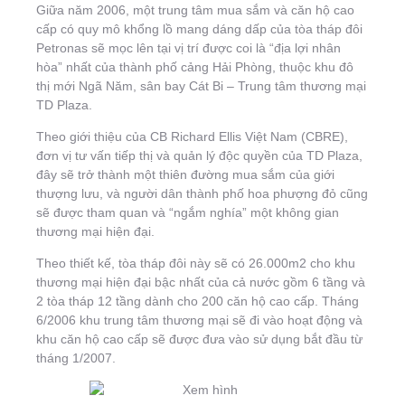
Giữa năm 2006, một trung tâm mua sắm và căn hộ cao
cấp có quy mô khổng lồ mang dáng dấp của tòa tháp đôi
Petronas sẽ mọc lên tại vị trí được coi là “địa lợi nhân
hòa” nhất của thành phố cảng Hải Phòng, thuộc khu đô
thị mới Ngã Năm, sân bay Cát Bi – Trung tâm thương mại
TD Plaza.
Theo giới thiệu của CB Richard Ellis Việt Nam (CBRE),
đơn vị tư vấn tiếp thị và quản lý độc quyền của TD Plaza,
đây sẽ trở thành một thiên đường mua sắm của giới
thượng lưu, và người dân thành phố hoa phượng đỏ cũng
sẽ được tham quan và “ngắm nghía” một không gian
thương mại hiện đại.
Theo thiết kế, tòa tháp đôi này sẽ có 26.000m2 cho khu
thương mại hiện đại bậc nhất của cả nước gồm 6 tầng và
2 tòa tháp 12 tầng dành cho 200 căn hộ cao cấp. Tháng
6/2006 khu trung tâm thương mại sẽ đi vào hoạt động và
khu căn hộ cao cấp sẽ được đưa vào sử dụng bắt đầu từ
tháng 1/2007.