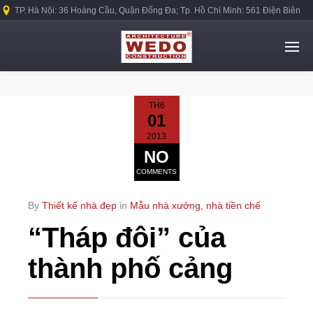
TP. Hà Nội: 36 Hoàng Cầu, Quận Đống Đa; Tp. Hồ Chí Minh: 561 Điện Biên
Phủ, Quận Bình Thạnh.
TH6
01
2013
NO
COMMENTS
By
Thiết kế nhà đẹp
in
Mẫu nhà xưởng, nhà tiền chế
“Tháp đôi” của
thành phố cảng