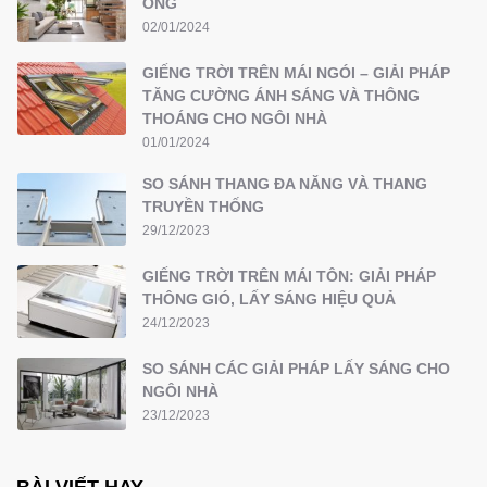
ỐNG
02/01/2024
GIẾNG TRỜI TRÊN MÁI NGÓI – GIẢI PHÁP
TĂNG CƯỜNG ÁNH SÁNG VÀ THÔNG
THOÁNG CHO NGÔI NHÀ
01/01/2024
SO SÁNH THANG ĐA NĂNG VÀ THANG
TRUYỀN THỐNG
29/12/2023
GIẾNG TRỜI TRÊN MÁI TÔN: GIẢI PHÁP
THÔNG GIÓ, LẤY SÁNG HIỆU QUẢ
24/12/2023
SO SÁNH CÁC GIẢI PHÁP LẤY SÁNG CHO
NGÔI NHÀ
23/12/2023