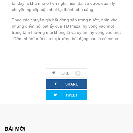
tại đây là khu nhà ở tiện nghi, hiện đại và được quản lý
chuyên nghiệp bậc nhất tại thành phố cảng.
Theo các chuyên gia bất động sản trong nước, nhìn vào
những điểm nổi bật ấy của TD Plaza, hy vọng vào một
trung tâm thương mại khổng lồ và uy tín, hy vọng vào một
“điểm nhấn” mới cho thị trường bất động sản là có cơ sở.
LIKE
0
facebook
SHARE
twitterbird
TWEET
BÀI MỚI