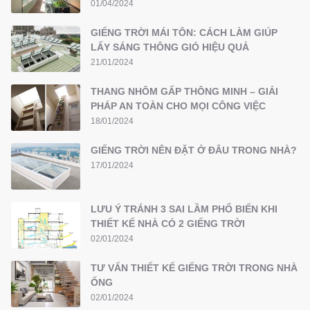
01/04/2024
GIẾNG TRỜI MÁI TÔN: CÁCH LÀM GIÚP
LẤY SÁNG THÔNG GIÓ HIỆU QUẢ
21/01/2024
THANG NHÔM GẤP THÔNG MINH – GIẢI
PHÁP AN TOÀN CHO MỌI CÔNG VIỆC
18/01/2024
GIẾNG TRỜI NÊN ĐẶT Ở ĐÂU TRONG NHÀ?
17/01/2024
LƯU Ý TRÁNH 3 SAI LẦM PHỔ BIẾN KHI
THIẾT KẾ NHÀ CÓ 2 GIẾNG TRỜI
02/01/2024
TƯ VẤN THIẾT KẾ GIẾNG TRỜI TRONG NHÀ
ỐNG
02/01/2024