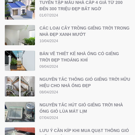
TUYỂN TẬP MẪU NHÀ CẤP 4 GIÁ TỪ 200
ĐẾN 300 TRIỆU ĐẸP BẤT NGỜ
01/07/2024
CÁC LOẠI CÂY TRỒNG GIẾNG TRỜI TRONG
NHÀ ĐẸP XANH MƯỚT
10/04/2024
BẢN VẼ THIẾT KẾ NHÀ ỐNG CÓ GIẾNG
TRỜI ĐẸP THOÁNG KHÍ
09/04/2024
NGUYÊN TẮC THÔNG GIÓ GIẾNG TRỜI HỮU
HIỆU CHO NHÀ ỐNG ĐẸP
08/04/2024
NGUYÊN TẮC HÚT GIÓ GIẾNG TRỜI NHÀ
ỐNG GIÓ LÙA MÁT LỊM
07/04/2024
LƯU Ý CẦN KÍP KHI MUA QUẠT THÔNG GIÓ