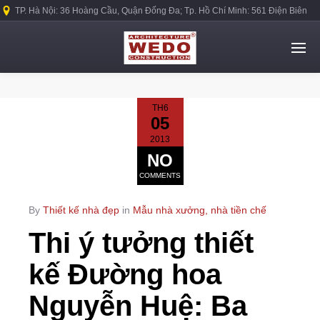
TP. Hà Nội: 36 Hoàng Cầu, Quận Đống Đa; Tp. Hồ Chí Minh: 561 Điện Biên
Phủ, Quận Bình Thạnh.
TH6
05
2013
NO
COMMENTS
By
Thiết kế nhà đẹp
in
Mẫu nhà xưởng, nhà tiền chế
Thi ý tưởng thiết
kế Đường hoa
Nguyễn Huệ: Ba