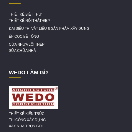
THIẾT KẾ BIỆT THỰ
THIẾT KẾ NỘI THẤT ĐẸP
ĐẠI SIÊU THỊ VẬT LIỆU & SẢN PHẨM XÂY DỰNG
ÉP CỌC BÊ TÔNG
CỬA NHỰA LÕI THÉP
SỬA CHỮA NHÀ
WEDO LÀM GÌ?
THIẾT KẾ KIẾN TRÚC
THI CÔNG XÂY DỰNG
XÂY NHÀ TRỌN GÓI