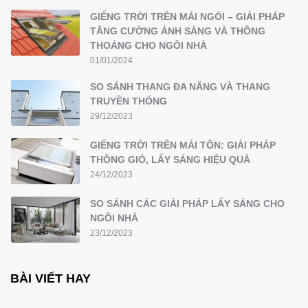
GIẾNG TRỜI TRÊN MÁI NGÓI – GIẢI PHÁP
TĂNG CƯỜNG ÁNH SÁNG VÀ THÔNG
THOÁNG CHO NGÔI NHÀ
01/01/2024
SO SÁNH THANG ĐA NĂNG VÀ THANG
TRUYỀN THỐNG
29/12/2023
GIẾNG TRỜI TRÊN MÁI TÔN: GIẢI PHÁP
THÔNG GIÓ, LẤY SÁNG HIỆU QUẢ
24/12/2023
SO SÁNH CÁC GIẢI PHÁP LẤY SÁNG CHO
NGÔI NHÀ
23/12/2023
BÀI VIẾT HAY