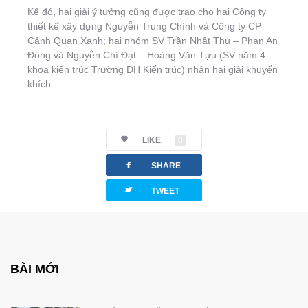
Kế đó, hai giải ý tưởng cũng được trao cho hai Công ty
thiết kế xây dựng Nguyễn Trung Chính và Công ty CP
Cảnh Quan Xanh; hai nhóm SV Trần Nhật Thu – Phan An
Đông và Nguyễn Chí Đạt – Hoàng Văn Tựu (SV năm 4
khoa kiến trúc Trường ĐH Kiến trúc) nhận hai giải khuyến
khích.
LIKE
0
facebook
SHARE
twitterbird
TWEET
BÀI MỚI