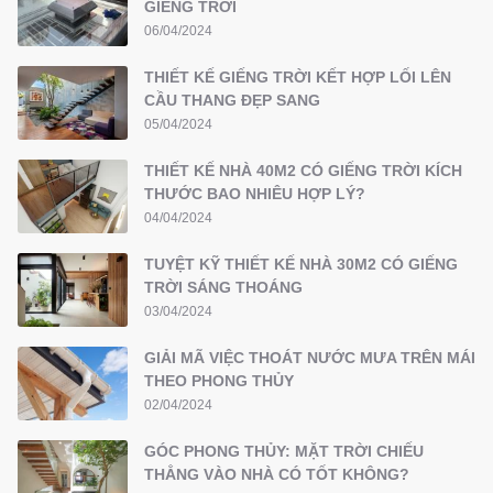
GIẾNG TRỜI
06/04/2024
THIẾT KẾ GIẾNG TRỜI KẾT HỢP LỐI LÊN
CẦU THANG ĐẸP SANG
05/04/2024
THIẾT KẾ NHÀ 40M2 CÓ GIẾNG TRỜI KÍCH
THƯỚC BAO NHIÊU HỢP LÝ?
04/04/2024
TUYỆT KỸ THIẾT KẾ NHÀ 30M2 CÓ GIẾNG
TRỜI SÁNG THOÁNG
03/04/2024
GIẢI MÃ VIỆC THOÁT NƯỚC MƯA TRÊN MÁI
THEO PHONG THỦY
02/04/2024
GÓC PHONG THỦY: MẶT TRỜI CHIẾU
THẲNG VÀO NHÀ CÓ TỐT KHÔNG?