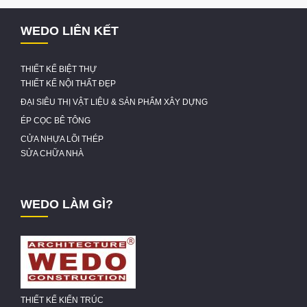
WEDO LIÊN KẾT
THIẾT KẾ BIỆT THỰ
THIẾT KẾ NỘI THẤT ĐẸP
ĐẠI SIÊU THỊ VẬT LIỆU & SẢN PHẨM XÂY DỰNG
ÉP CỌC BÊ TÔNG
CỬA NHỰA LÕI THÉP
SỬA CHỮA NHÀ
WEDO LÀM GÌ?
THIẾT KẾ KIẾN TRÚC