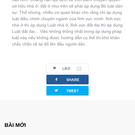
sở hữu nhà ở, đất ở như trên sẽ phải áp dụng Bộ luật dân
sự. Thế nhưng, nhiều cơ quan khác cho rằng chỉ áp dụng
luật điều chỉnh chuyên ngành của lĩnh vực mình: lĩnh vực
nhà ở thì áp dụng Luật nhà ở, lĩnh vực đất đai thì áp dụng
Luật đất đai… Việc không thống nhất trong áp dụng pháp
luật này nếu không được hướng dẫn cụ thể thì khó khăn
chắc chắn sẽ lại đổ lên đầu người dân.
LIKE
0
facebook
SHARE
twitterbird
TWEET
BÀI MỚI