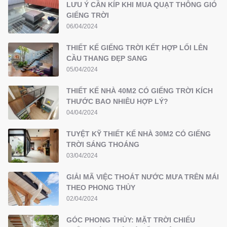
LƯU Ý CẦN KÍP KHI MUA QUẠT THÔNG GIÓ
GIẾNG TRỜI
06/04/2024
THIẾT KẾ GIẾNG TRỜI KẾT HỢP LỐI LÊN
CẦU THANG ĐẸP SANG
05/04/2024
THIẾT KẾ NHÀ 40M2 CÓ GIẾNG TRỜI KÍCH
THƯỚC BAO NHIÊU HỢP LÝ?
04/04/2024
TUYỆT KỸ THIẾT KẾ NHÀ 30M2 CÓ GIẾNG
TRỜI SÁNG THOÁNG
03/04/2024
GIẢI MÃ VIỆC THOÁT NƯỚC MƯA TRÊN MÁI
THEO PHONG THỦY
02/04/2024
GÓC PHONG THỦY: MẶT TRỜI CHIẾU