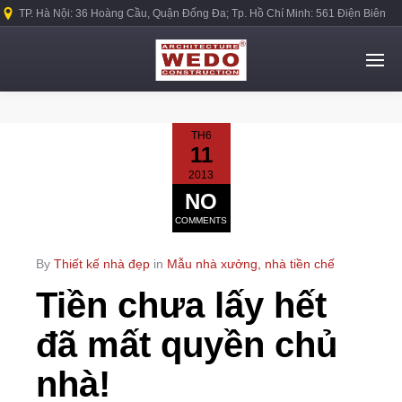
TP. Hà Nội: 36 Hoàng Cầu, Quận Đống Đa; Tp. Hồ Chí Minh: 561 Điện Biên
Phủ, Quận Bình Thạnh.
TH6
11
2013
NO
COMMENTS
By
Thiết kế nhà đẹp
in
Mẫu nhà xưởng, nhà tiền chế
Tiền chưa lấy hết
đã mất quyền chủ
nhà!