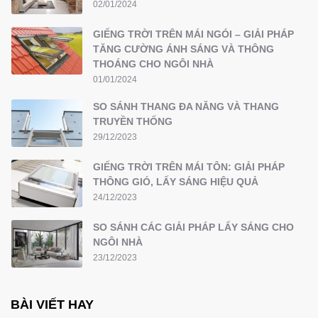
02/01/2024
GIẾNG TRỜI TRÊN MÁI NGÓI – GIẢI PHÁP
TĂNG CƯỜNG ÁNH SÁNG VÀ THÔNG
THOÁNG CHO NGÔI NHÀ
01/01/2024
SO SÁNH THANG ĐA NĂNG VÀ THANG
TRUYỀN THỐNG
29/12/2023
GIẾNG TRỜI TRÊN MÁI TÔN: GIẢI PHÁP
THÔNG GIÓ, LẤY SÁNG HIỆU QUẢ
24/12/2023
SO SÁNH CÁC GIẢI PHÁP LẤY SÁNG CHO
NGÔI NHÀ
23/12/2023
BÀI VIẾT HAY