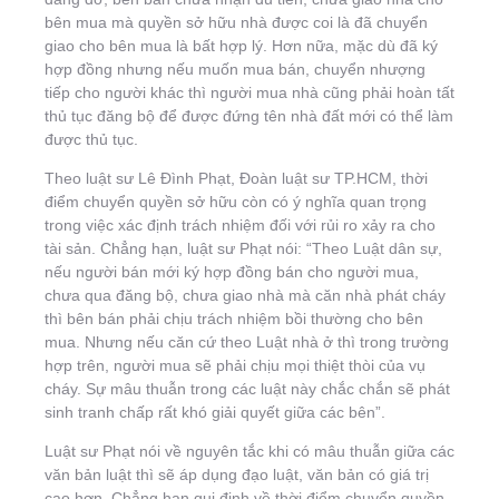
bên mua mà quyền sở hữu nhà được coi là đã chuyển
giao cho bên mua là bất hợp lý. Hơn nữa, mặc dù đã ký
hợp đồng nhưng nếu muốn mua bán, chuyển nhượng
tiếp cho người khác thì người mua nhà cũng phải hoàn tất
thủ tục đăng bộ để được đứng tên nhà đất mới có thể làm
được thủ tục.
Theo luật sư Lê Đình Phạt, Đoàn luật sư TP.HCM, thời
điểm chuyển quyền sở hữu còn có ý nghĩa quan trọng
trong việc xác định trách nhiệm đối với rủi ro xảy ra cho
tài sản. Chẳng hạn, luật sư Phạt nói: “Theo Luật dân sự,
nếu người bán mới ký hợp đồng bán cho người mua,
chưa qua đăng bộ, chưa giao nhà mà căn nhà phát cháy
thì bên bán phải chịu trách nhiệm bồi thường cho bên
mua. Nhưng nếu căn cứ theo Luật nhà ở thì trong trường
hợp trên, người mua sẽ phải chịu mọi thiệt thòi của vụ
cháy. Sự mâu thuẫn trong các luật này chắc chắn sẽ phát
sinh tranh chấp rất khó giải quyết giữa các bên”.
Luật sư Phạt nói về nguyên tắc khi có mâu thuẫn giữa các
văn bản luật thì sẽ áp dụng đạo luật, văn bản có giá trị
cao hơn. Chẳng hạn qui định về thời điểm chuyển quyền