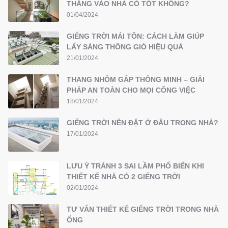
THẲNG VÀO NHÀ CÓ TỐT KHÔNG?
01/04/2024
GIẾNG TRỜI MÁI TÔN: CÁCH LÀM GIÚP
LẤY SÁNG THÔNG GIÓ HIỆU QUẢ
21/01/2024
THANG NHÔM GẤP THÔNG MINH – GIẢI
PHÁP AN TOÀN CHO MỌI CÔNG VIỆC
18/01/2024
GIẾNG TRỜI NÊN ĐẶT Ở ĐÂU TRONG NHÀ?
17/01/2024
LƯU Ý TRÁNH 3 SAI LẦM PHỔ BIẾN KHI
THIẾT KẾ NHÀ CÓ 2 GIẾNG TRỜI
02/01/2024
TƯ VẤN THIẾT KẾ GIẾNG TRỜI TRONG NHÀ
ỐNG