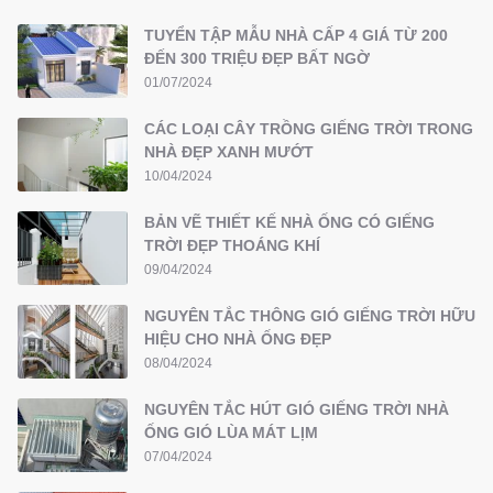
TUYỂN TẬP MẪU NHÀ CẤP 4 GIÁ TỪ 200
ĐẾN 300 TRIỆU ĐẸP BẤT NGỜ
01/07/2024
CÁC LOẠI CÂY TRỒNG GIẾNG TRỜI TRONG
NHÀ ĐẸP XANH MƯỚT
10/04/2024
BẢN VẼ THIẾT KẾ NHÀ ỐNG CÓ GIẾNG
TRỜI ĐẸP THOÁNG KHÍ
09/04/2024
NGUYÊN TẮC THÔNG GIÓ GIẾNG TRỜI HỮU
HIỆU CHO NHÀ ỐNG ĐẸP
08/04/2024
NGUYÊN TẮC HÚT GIÓ GIẾNG TRỜI NHÀ
ỐNG GIÓ LÙA MÁT LỊM
07/04/2024