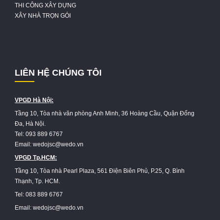
THI CÔNG XÂY DỰNG
XÂY NHÀ TRỌN GÓI
LIÊN HỆ CHÚNG TÔI
VPGD Hà Nội:
Tầng 10, Tòa nhà văn phòng Anh Minh, 36 Hoàng Cầu, Quận Đống
Đa, Hà Nội.
Tel: 093 889 6767
Email: wedojsc@wedo.vn
VPGD Tp.HCM:
Tầng 10, Tòa nhà Pearl Plaza, 561 Điện Biên Phủ, P.25, Q. Bình
Thạnh, Tp. HCM.
Tel: 083 889 6767
Email: wedojsc@wedo.vn