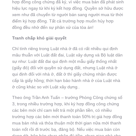
hợp đồng công chứng đã ký, vì việc mua bán đã phát sinh
hiệu lực ngay từ khi ký kết hợp đồng. Quyền sở hữu được
xem như đã chuyển từ người bán sang người mua từ thời
điểm ký hợp đồng. Tất cả trường hợp muốn hủy hợp
đồng đều nhờ đến sự phân xử của tòa án!
Tranh chấp khó giải quyết
Chỉ tính riêng trong Luật nhà ở đã có rất nhiều qui định
mâu thuẫn với Luật đất đai, Luật xây dựng và Bộ luật dân
sự như: Luật đất đai qui định một mẫu giấy thống nhất
(giấy đỏ) đối với quyền sử dụng đất, nhưng Luật nhà ở
qui định đối với nhà ở, đất ở thì giấy chứng nhận được
cấp là giấy hồng; thời hạn bảo hành nhà ở của Luật nhà
ở cũng khác so với Luật xây dựng..
Theo ông Trần Anh Tuấn – trưởng Phòng Công chứng số
3, trong nhiều trường hợp, khi ký hợp đồng công chứng
các bên mới chỉ cam kết trả một phần tiền, có nhiều
trường hợp các bên mới thanh toán 50% trị giá hợp đồng
mua bán nhà và thỏa thuận một thời gian nữa mới thanh
toán nốt rồi đi trước bạ, đăng bộ. Nếu việc mua bán còn
dang dở, bên bán chưa nhận đủ tiền, chưa giao nhà cho