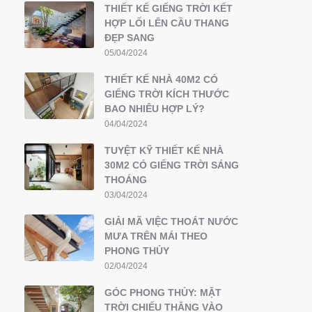
THIẾT KẾ GIẾNG TRỜI KẾT
HỢP LỐI LÊN CẦU THANG
ĐẸP SANG
05/04/2024
THIẾT KẾ NHÀ 40M2 CÓ
GIẾNG TRỜI KÍCH THƯỚC
BAO NHIÊU HỢP LÝ?
04/04/2024
TUYỆT KỸ THIẾT KẾ NHÀ
30M2 CÓ GIẾNG TRỜI SÁNG
THOÁNG
03/04/2024
GIẢI MÃ VIỆC THOÁT NƯỚC
MƯA TRÊN MÁI THEO
PHONG THỦY
02/04/2024
GÓC PHONG THỦY: MẶT
TRỜI CHIẾU THẲNG VÀO