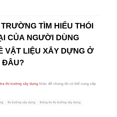
 TRƯỜNG TÌM HIỂU THÓI
ẠI CỦA NGƯỜI DÙNG
Ề VẬT LIỆU XÂY DỰNG Ở
ĐÂU?
tra thị trường xây dựng
khác để chúng tôi có thể cung cấp
ựng
thị trường xây dựng
thông tin thị trường xây dựng