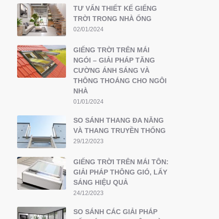
TƯ VẤN THIẾT KẾ GIẾNG
TRỜI TRONG NHÀ ỐNG
02/01/2024
GIẾNG TRỜI TRÊN MÁI
NGÓI – GIẢI PHÁP TĂNG
CƯỜNG ÁNH SÁNG VÀ
THÔNG THOÁNG CHO NGÔI
NHÀ
01/01/2024
SO SÁNH THANG ĐA NĂNG
VÀ THANG TRUYỀN THỐNG
29/12/2023
GIẾNG TRỜI TRÊN MÁI TÔN:
GIẢI PHÁP THÔNG GIÓ, LẤY
SÁNG HIỆU QUẢ
24/12/2023
SO SÁNH CÁC GIẢI PHÁP