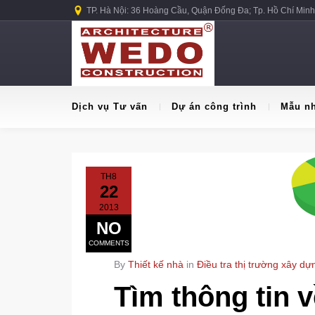
TP. Hà Nội: 36 Hoàng Cầu, Quận Đống Đa; Tp. Hồ Chí Minh
Dịch vụ Tư vấn
Dự án công trình
Mẫu n
TH8
22
2013
NO
COMMENTS
By
Thiết kế nhà
in
Điều tra thị trường xây dự
Tìm thông tin v