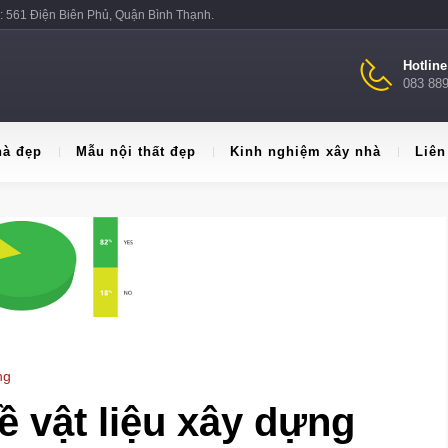
: 561 Điện Biên Phủ, Quận Bình Thạnh.
Hotlin
083 88
hà đẹp
Mẫu nội thất đẹp
Kinh nghiệm xây nhà
Liên
ng
ề vật liệu xây dựng