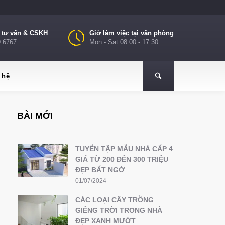
e tư vấn & CSKH
Giờ làm việc tại văn phòng
9 6767
Mon - Sat 08:00 - 17:30
 hệ
BÀI MỚI
TUYỂN TẬP MẪU NHÀ CẤP 4
GIÁ TỪ 200 ĐẾN 300 TRIỆU
ĐẸP BẤT NGỜ
01/07/2024
CÁC LOẠI CÂY TRỒNG
GIẾNG TRỜI TRONG NHÀ
ĐẸP XANH MƯỚT