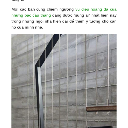
Mời các bạn cùng chiêm ngưỡng
vũ điệu hoang dã của
những bậc cầu thang
đang được “sủng ái” nhất hiện nay
trong những ngôi nhà hiện đại để thêm ý tưởng cho căn
hộ của mình nhé.