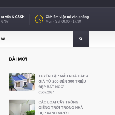
e tư vấn & CSKH
Giờ làm việc tại văn phòng
9 6767
Mon - Sat 08:00 - 17:30
 hệ
BÀI MỚI
TUYỂN TẬP MẪU NHÀ CẤP 4
GIÁ TỪ 200 ĐẾN 300 TRIỆU
ĐẸP BẤT NGỜ
01/07/2024
CÁC LOẠI CÂY TRỒNG
GIẾNG TRỜI TRONG NHÀ
ĐẸP XANH MƯỚT