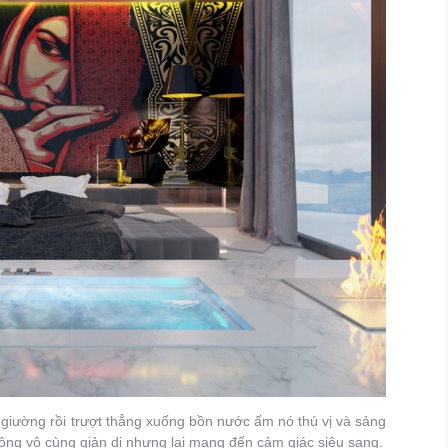
 giường rồi trượt thẳng xuống bồn nước ấm nó thú vị và sảng
rông vô cùng giản dị nhưng lại mang đến cảm giác siêu sang.