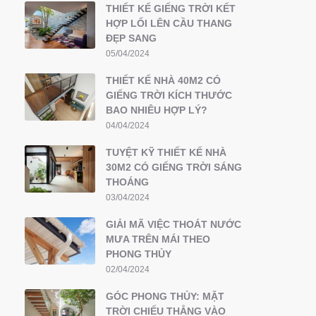
THIẾT KẾ GIẾNG TRỜI KẾT
HỢP LỐI LÊN CẦU THANG
ĐẸP SANG
05/04/2024
THIẾT KẾ NHÀ 40M2 CÓ
GIẾNG TRỜI KÍCH THƯỚC
BAO NHIÊU HỢP LÝ?
04/04/2024
TUYỆT KỸ THIẾT KẾ NHÀ
30M2 CÓ GIẾNG TRỜI SÁNG
THOÁNG
03/04/2024
GIẢI MÃ VIỆC THOÁT NƯỚC
MƯA TRÊN MÁI THEO
PHONG THỦY
02/04/2024
GÓC PHONG THỦY: MẶT
TRỜI CHIẾU THẲNG VÀO