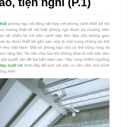
o, tiện nghi (P.1)
 thất
phòng ngủ nổi tiếng kết hợp với phong cách thiết kế nội
 xu hướng thiết kế nội thất phòng ngủ được ưa chuộng hiện
ại rất nhiều lợi ích bên cạnh việc làm đẹp cho không gian
ẻ do được thiết kế gần sàn nhà là một trong những lợi thế
ới như Việt Nam. Một số phòng ngủ nhỏ có thể trông rộng rãi
ược tăng lên. Và nếu như lưu trữ không phải là mối bận tâm
n giải quyết vẫn đề bụi bẩn bám vào. Hãy cùng chiêm ngưỡng
đẹp tuyệt vời
dưới đây để xem xét việc có nên sắm cho mình
hông nhé!