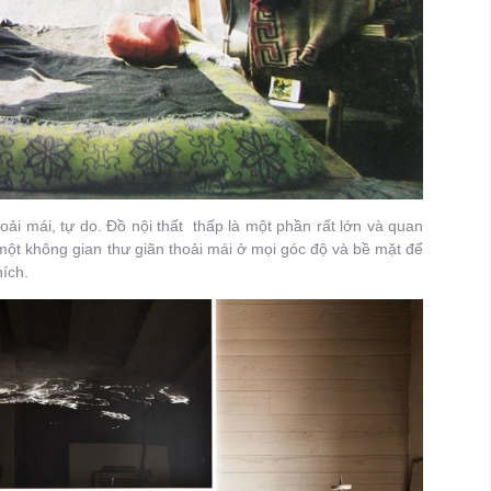
ải mái, tự do. Đồ nội thất thấp là một phần rất lớn và quan
một không gian thư giãn thoải mái ở mọi góc độ và bề mặt để
ích.