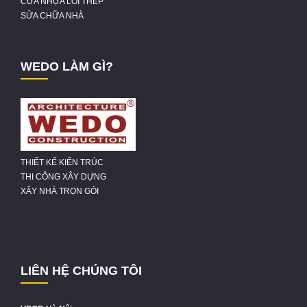
CỬA NHỰA LÕI THÉP
SỬA CHỮA NHÀ
WEDO LÀM GÌ?
THIẾT KẾ KIẾN TRÚC
THI CÔNG XÂY DỰNG
XÂY NHÀ TRỌN GÓI
LIÊN HỆ CHÚNG TÔI