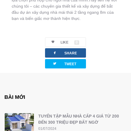
lựa chọn phù hợp cho ngôi nhà của mình.Hãy liên hệ với
chúng tôi – các chuyên gia thiết kế và xây dựng để bắt
đầu dự án xây dựng nhà mái thái 2 tầng ngang 8m của
bạn và biến giấc mơ thành hiện thực.
LIKE
0
facebook
SHARE
twitterbird
TWEET
BÀI MỚI
TUYỂN TẬP MẪU NHÀ CẤP 4 GIÁ TỪ 200
ĐẾN 300 TRIỆU ĐẸP BẤT NGỜ
01/07/2024