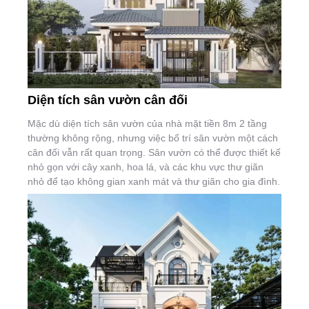
Diện tích sân vườn cân đối
Mặc dù diện tích sân vườn của nhà mặt tiền 8m 2 tầng
thường không rộng, nhưng việc bố trí sân vườn một cách
cân đối vẫn rất quan trọng. Sân vườn có thể được thiết kế
nhỏ gọn với cây xanh, hoa lá, và các khu vực thư giãn
nhỏ để tạo không gian xanh mát và thư giãn cho gia đình.