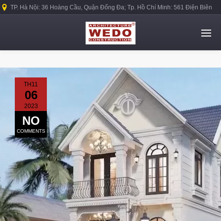
TP. Hà Nội: 36 Hoàng Cầu, Quận Đống Đa; Tp. Hồ Chí Minh: 561 Điện Biên
Phủ, Quận Bình Thạnh.
TH11
06
2023
NO
COMMENTS