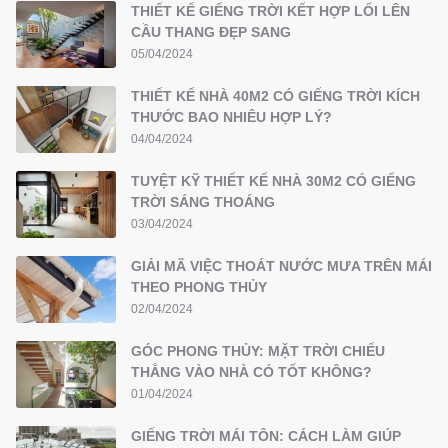
THIẾT KẾ GIẾNG TRỜI KẾT HỢP LỐI LÊN
CẦU THANG ĐẸP SANG
05/04/2024
THIẾT KẾ NHÀ 40M2 CÓ GIẾNG TRỜI KÍCH
THƯỚC BAO NHIÊU HỢP LÝ?
04/04/2024
TUYỆT KỸ THIẾT KẾ NHÀ 30M2 CÓ GIẾNG
TRỜI SÁNG THOÁNG
03/04/2024
GIẢI MÃ VIỆC THOÁT NƯỚC MƯA TRÊN MÁI
THEO PHONG THỦY
02/04/2024
GÓC PHONG THỦY: MẶT TRỜI CHIẾU
THẲNG VÀO NHÀ CÓ TỐT KHÔNG?
01/04/2024
GIẾNG TRỜI MÁI TÔN: CÁCH LÀM GIÚP