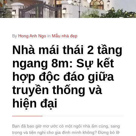
By
Hong Anh Ngo
in
Mẫu nhà đẹp
Nhà mái thái 2 tầng
ngang 8m: Sự kết
hợp độc đáo giữa
truyền thống và
hiện đại
Bạn đã bao giờ mơ ước có một ngôi nhà ấm cúng, sang
trọng và tiện nghi cho gia đình mình không? Đừng bỏ lỡ