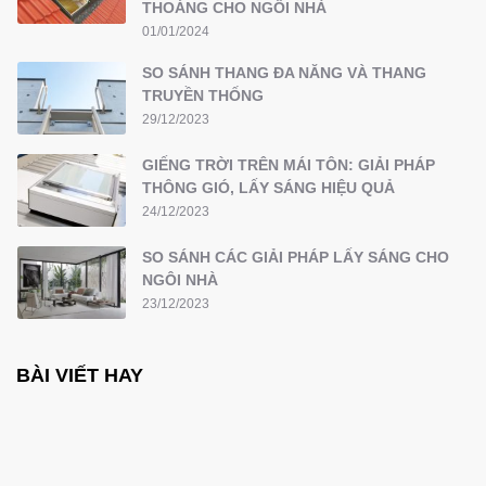
THOÁNG CHO NGÔI NHÀ
01/01/2024
SO SÁNH THANG ĐA NĂNG VÀ THANG
TRUYỀN THỐNG
29/12/2023
GIẾNG TRỜI TRÊN MÁI TÔN: GIẢI PHÁP
THÔNG GIÓ, LẤY SÁNG HIỆU QUẢ
24/12/2023
SO SÁNH CÁC GIẢI PHÁP LẤY SÁNG CHO
NGÔI NHÀ
23/12/2023
BÀI VIẾT HAY