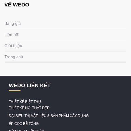
VỀ WEDO
Bảng giá
Liên hệ
Giới thiệu
Trang chủ
WEDO LIÊN KẾT
THIẾT KẾ BIỆT THỰ
THIẾT KẾ NỘI THẤT ĐẸP
ĐẠI SIÊU THỊ VẬT LIỆU & SẢN PHẨM XÂY DỰNG
ÉP CỌC BÊ TÔNG