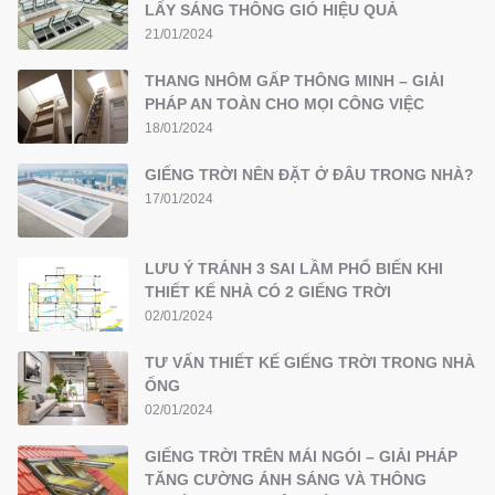
LẤY SÁNG THÔNG GIÓ HIỆU QUẢ
21/01/2024
THANG NHÔM GẤP THÔNG MINH – GIẢI
PHÁP AN TOÀN CHO MỌI CÔNG VIỆC
18/01/2024
GIẾNG TRỜI NÊN ĐẶT Ở ĐÂU TRONG NHÀ?
17/01/2024
LƯU Ý TRÁNH 3 SAI LẦM PHỔ BIẾN KHI
THIẾT KẾ NHÀ CÓ 2 GIẾNG TRỜI
02/01/2024
TƯ VẤN THIẾT KẾ GIẾNG TRỜI TRONG NHÀ
ỐNG
02/01/2024
GIẾNG TRỜI TRÊN MÁI NGÓI – GIẢI PHÁP
TĂNG CƯỜNG ÁNH SÁNG VÀ THÔNG