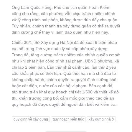
Ông Lâm Quốc Hùng, Phó chủ tịch quận Hoàn Kiếm,
cũng cho rằng, cấp phường vẫn chịu trách nhiệm chính
xử lý công trình sai phép, không được đùn đẩy cho quận.
Tuy nhiên, chánh thanh tra xây dựng quận có thể ra quyết
định cưỡng chế thay vì lãnh đạo quận như hiện nay.
Chiều 30/1, Sở Xây dựng Hà Nội đã đề xuất 6 biện pháp
cụ thể trong lĩnh vực quản lý và cấp phép xây dựng.
Trong đó, tăng cường trách nhiệm của chính quyền cơ sở
như khi phát hiện công trình sai phạm, UBND phường, xã
chỉ lập 2 biên bản. Lần thứ nhất cảnh cáo, lần thứ 2 yêu
cầu khắc phục có thời hạn. Quá thời hạn mà chủ đầu tư
không chấp hành, chính quyền ra quyết định cưỡng chế
hoặc cắt điện, nước của các hộ vi phạm. Bên cạnh đó,
tập trung triển khai quy hoạch chi tiết 1/500 và thiết kế đô
thị, khẩn trương công bố, cắm mốc giới theo các đề án
quy hoạch đã được duyệt để người dân biết và kiểm tra.
quy định về xây dựng
quy hoạch kiến trúc
xây dựng nhà ở