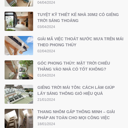
04/04/2024
TUYỆT KỸ THIẾT KẾ NHÀ 30M2 CÓ GIẾNG
TRỜI SÁNG THOÁNG
03/04/2024
GIẢI MÃ VIỆC THOÁT NƯỚC MƯA TRÊN MÁI
THEO PHONG THỦY
02/04/2024
GÓC PHONG THỦY: MẶT TRỜI CHIẾU
THẲNG VÀO NHÀ CÓ TỐT KHÔNG?
01/04/2024
GIẾNG TRỜI MÁI TÔN: CÁCH LÀM GIÚP
LẤY SÁNG THÔNG GIÓ HIỆU QUẢ
21/01/2024
THANG NHÔM GẤP THÔNG MINH – GIẢI
PHÁP AN TOÀN CHO MỌI CÔNG VIỆC
18/01/2024