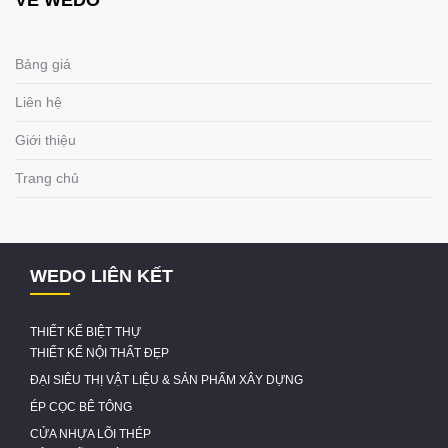
VỀ WEDO
Bảng giá
Liên hệ
Giới thiệu
Trang chủ
WEDO LIÊN KẾT
THIẾT KẾ BIỆT THỰ
THIẾT KẾ NỘI THẤT ĐẸP
ĐẠI SIÊU THỊ VẬT LIỆU & SẢN PHẨM XÂY DỰNG
ÉP CỌC BÊ TÔNG
CỬA NHỰA LÕI THÉP