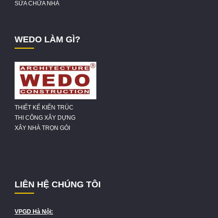
SỬA CHỮA NHÀ
WEDO LÀM GÌ?
THIẾT KẾ KIẾN TRÚC
THI CÔNG XÂY DỰNG
XÂY NHÀ TRỌN GÓI
LIÊN HỆ CHÚNG TÔI
VPGD Hà Nội: