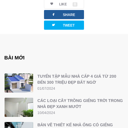
LIKE
0
facebook
SHARE
twitterbird
TWEET
BÀI MỚI
TUYỂN TẬP MẪU NHÀ CẤP 4 GIÁ TỪ 200
ĐẾN 300 TRIỆU ĐẸP BẤT NGỜ
01/07/2024
CÁC LOẠI CÂY TRỒNG GIẾNG TRỜI TRONG
NHÀ ĐẸP XANH MƯỚT
10/04/2024
BẢN VẼ THIẾT KẾ NHÀ ỐNG CÓ GIẾNG