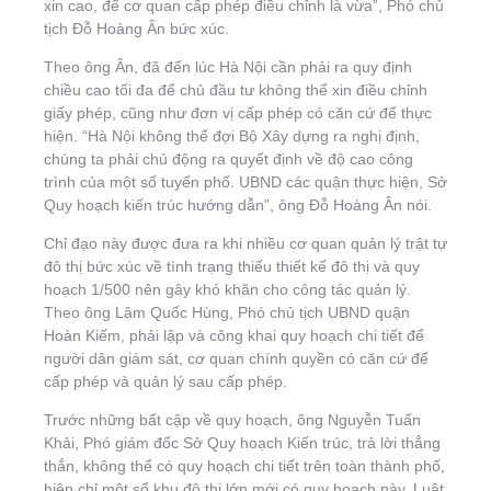
xin cao, để cơ quan cấp phép điều chỉnh là vừa”, Phó chủ
tịch Đỗ Hoàng Ân bức xúc.
Theo ông Ân, đã đến lúc Hà Nội cần phải ra quy định
chiều cao tối đa để chủ đầu tư không thể xin điều chỉnh
giấy phép, cũng như đơn vị cấp phép có căn cứ để thực
hiện. “Hà Nội không thể đợi Bộ Xây dựng ra nghị định,
chúng ta phải chủ động ra quyết định về độ cao công
trình của một số tuyến phố. UBND các quận thực hiện, Sở
Quy hoạch kiến trúc hướng dẫn”, ông Đỗ Hoàng Ân nói.
Chỉ đạo này được đưa ra khi nhiều cơ quan quản lý trật tự
đô thị bức xúc về tình trạng thiếu thiết kế đô thị và quy
hoạch 1/500 nên gây khó khăn cho công tác quản lý.
Theo ông Lâm Quốc Hùng, Phó chủ tịch UBND quận
Hoàn Kiếm, phải lập và công khai quy hoạch chi tiết để
người dân giám sát, cơ quan chính quyền có căn cứ để
cấp phép và quản lý sau cấp phép.
Trước những bất cập về quy hoạch, ông Nguyễn Tuấn
Khải, Phó giám đốc Sở Quy hoạch Kiến trúc, trả lời thẳng
thắn, không thể có quy hoạch chi tiết trên toàn thành phố,
hiện chỉ một số khu đô thị lớn mới có quy hoạch này. Luật