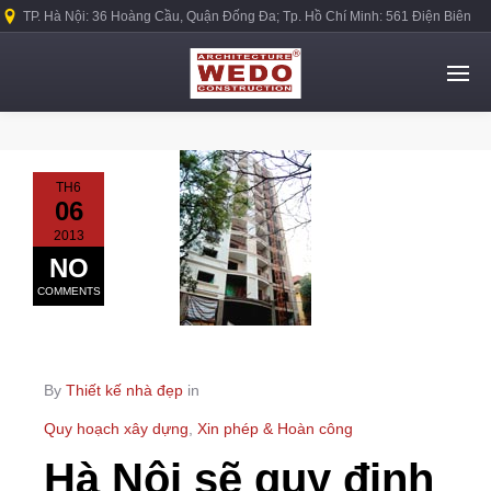
TP. Hà Nội: 36 Hoàng Cầu, Quận Đống Đa; Tp. Hồ Chí Minh: 561 Điện Biên
Phủ, Quận Bình Thạnh.
TH6
06
2013
NO
COMMENTS
By
Thiết kế nhà đẹp
in
Quy hoạch xây dựng
,
Xin phép & Hoàn công
Hà Nội sẽ quy định